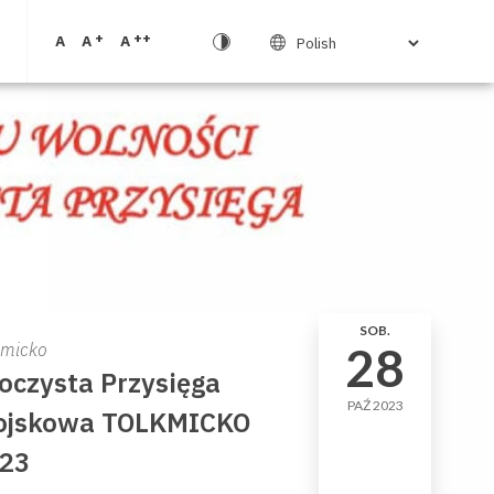
+
++
A
A
A
SOB.
28
kmicko
oczysta Przysięga
PAŹ 2023
jskowa TOLKMICKO
23