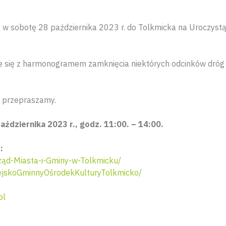
 w sobotę 28 października 2023 r. do Tolkmicka na Uroczyst
e się z harmonogramem zamknięcia niektórych odcinków dróg 
a przepraszamy.
aździernika 2023 r., godz. 11:00. – 14:00.
:
ąd-Miasta-i-Gminy-w-Tolkmicku/
jskoGminnyOśrodekKulturyTolkmicko/
pl