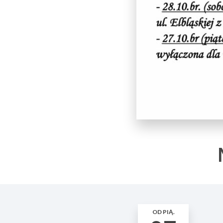
OD PIĄ.