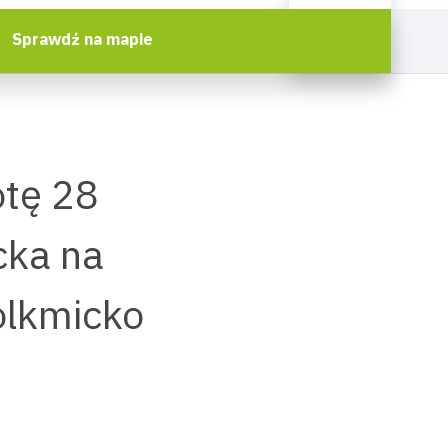
Sprawdź na mapie
otę 28
cka na
olkmicko