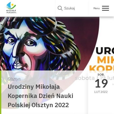
Skip
to
content
SOB.
19
Olsztyn
Urodziny Mikołaja
LUT 2022
Kopernika Dzień Nauki
Polskiej Olsztyn 2022