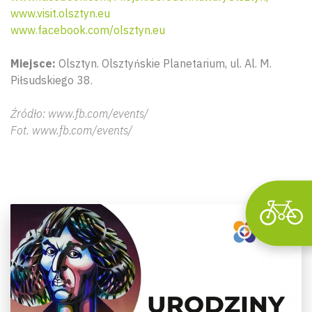
www.visit.olsztyn.eu
www.facebook.com/olsztyn.eu
Miejsce:
Olsztyn. Olsztyńskie Planetarium, ul. Al. M.
Wyszu
Piłsudskiego 38.
Źródło: www.fb.com/events/
Fot. www.fb.com/events/