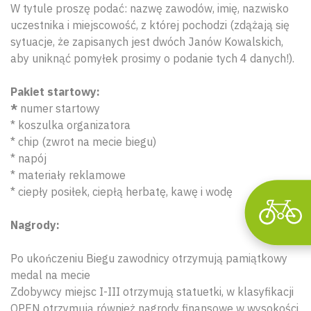
W tytule proszę podać: nazwę zawodów, imię, nazwisko
uczestnika i miejscowość, z której pochodzi (zdążają się
sytuacje, że zapisanych jest dwóch Janów Kowalskich,
Wyszu
aby uniknąć pomyłek prosimy o podanie tych 4 danych!).
​​Pakiet startowy:
*
numer startowy
* koszulka organizatora
* chip (zwrot na mecie biegu)
* napój
* materiały reklamowe
* ciepły posiłek, ciepłą herbatę, kawę i wodę
Nagrody:
Po ukończeniu Biegu zawodnicy otrzymują pamiątkowy
medal na mecie
Zdobywcy miejsc I-III otrzymują statuetki, w klasyfikacji
OPEN otrzymują również nagrody finansowe w wysokości