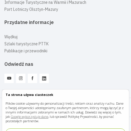
Informacje Turystyczne na Warmii i Mazurach
Port Lotniczy Olsztyn-Mazury
Przydatne informacje
Wędkuj
Szlaki turystyczne PTTK
Publikacje i przewodniki
Odwiedź nas
Ta strona używa ciasteczek
Plików cookie używamy do personalizacji treści, reklam oraz analizy ruchu. Dane
o Twojej aktywności udostępniamy zaufanym partnerom, którzy mogą łączyć je z
Mazury Travel © 2026
innymi informacjami zebranymi w ramach ich usług. Dowiedz się więcej o tym,
jak
Google wykorzystuje dane
, lub sprawdź Politykę Prywatności, by poznać
pozostałych partnerów.
Polityka prywatności