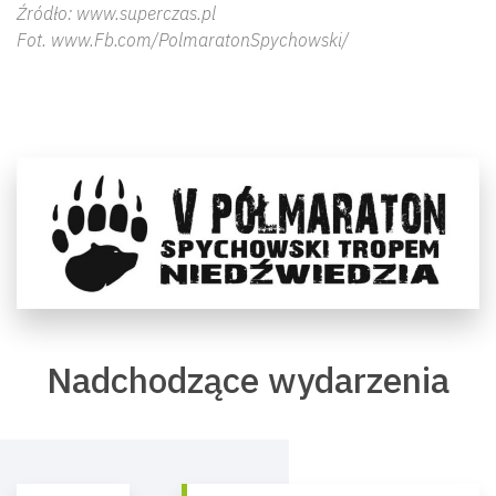
Źródło: www.superczas.pl
Fot. www.Fb.com/PolmaratonSpychowski/
Nadchodzące wydarzenia