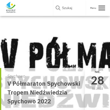
Skip
to
content
NIE.
28
Spychowo
V Półmaraton Spychowski
SIE 2022
Tropem Niedźwiedzia
Spychowo 2022