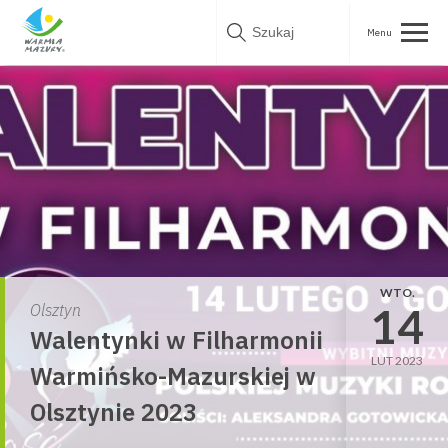
Skip
to
content
WTO.
14
Olsztyn
Walentynki w Filharmonii
LUT 2023
Warmińsko-Mazurskiej w
Olsztynie 2023