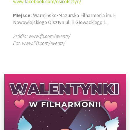
www.facebook.com/osir.olsztyn/
Miejsce:
Warmińsko-Mazurska Filharmonia im. F.
Nowowiejskiego Olsztyn ul. B.Głowackiego 1.
Źródło: www.fb.com/events/
Fot. www.FB.com/events/
Wyszu