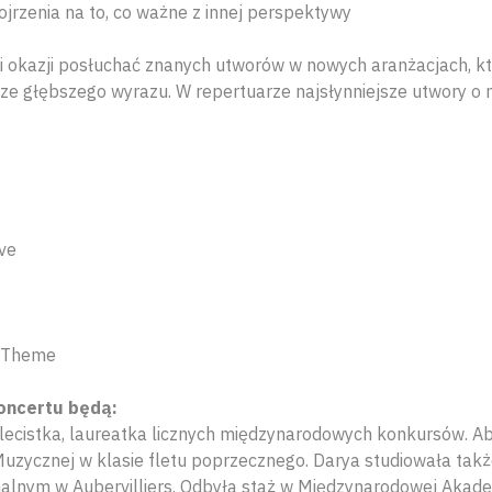
ojrzenia na to, co ważne z innej perspektywy
i okazji posłuchać znanych utworów w nowych aranżacjach, kt
ze głębszego wyrazu. W repertuarze najsłynniejsze utwory o m
ove
e Theme
oncertu będą:
lecistka, laureatka licznych międzynarodowych konkursów. Ab
zycznej w klasie fletu poprzecznego. Darya studiowała tak
lnym w Aubervilliers. Odbyła staż w Międzynarodowej Akademi