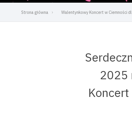
Strona główna
Walentynkowy Koncert w Ciemności dl
Serdeczn
2025 
Koncert