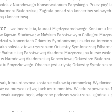
nolda z Narodowego Konserwatorium Paryskiego. Przez pięć l
lharmonii Białoruskiej. Zagrała ponad sto koncertów solowych
ną i koncertową.
ICZ
– wiolonczelista, laureat Międzynarodowego Konkursu In
 Kijowie. Studiował w Mińskim Państwowym Collegeu Muzyczn
udział w koncertach Orkiestry Symfonicznej uczelni na tereni
ako solista z towarzyszeniem Orkiestry Symfonicznej Filharmon
 Białoruskiej Państwowej Akademii Muzycznej na kursie wiolonc
ł w Narodowej Akademickiej Koncertowej Orkiestrze Białorus
tu Smyczkowego. Obecnie jest artystą Orkiestry Symfonicznej
 sali, która otoczona zostanie całkowitą ciemnością. Wyelimi
 się na muzyce i dźwiękach instrumentów. W celu zapewnienia
a ewakuacyjne będą włączone podczas wydarzenia, zgodnie z