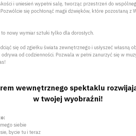
skości i uniesień wypełni salę, tworząc przestrzeń do wspóln
. Pozwólcie się pochłonąć magii dźwięków, które pozostaną z 
to nowy wymiar sztuki tylko dla dorosłych.
ciąć się od zgiełku świata zewnętrznego i usłyszeć własną ob
 odrywa od codzienności. Pozwala w pełni zanurzyć się w muzyc
as!
rem wewnętrznego spektaklu rozwijają
w twojej wyobraźni!
to:
amego siebie
ie, bycie tu i teraz