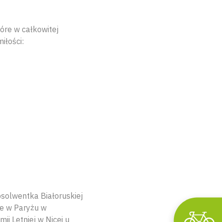
óre w całkowitej
iłości:
solwentka Białoruskiej
że w Paryżu w
i Letniej w Nicei u