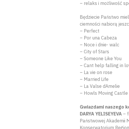
– relaks i możliwość sp
Będziecie Państwo miel
ciemności nabiorą jeszc
– Perfect
– Por una Cabeza
– Noce i dnie- walc
– City of Stars
– Someone Like You
– Cant help falling in l
– La vie on rose
– Married Life
– La Valse dAmelie
– Howls Moving Castl
Gwiazdami naszego k
DARYA YELISEYEVA
– f
Państwowej Akademii Mu
Konserwatorium Regiona