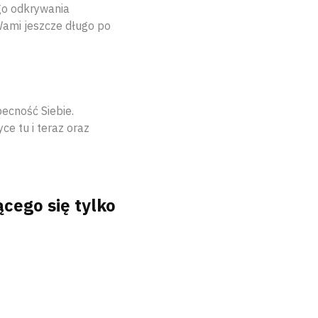
ego odkrywania
Wami jeszcze długo po
ecność Siebie.
e tu i teraz oraz
cego się tylko