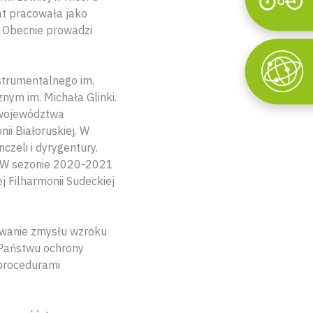
Wyszukaj
at pracowała jako
. Obecnie prowadzi
strumentalnego im.
ym im. Michała Glinki.
e województwa
ii Białoruskiej. W
zeli i dyrygentury.
i. W sezonie 2020-2021
 Filharmonii Sudeckiej
nowanie zmysłu wzroku
 Państwu ochrony
 procedurami