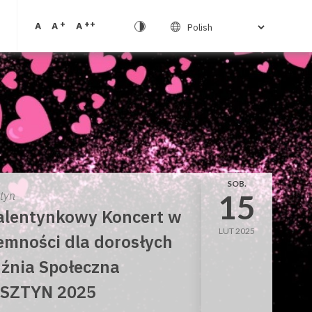
+
++
A
A
A
SOB.
15
ztyn
lentynkowy Koncert w
LUT 2025
emności dla dorosłych
źnia Społeczna
SZTYN 2025