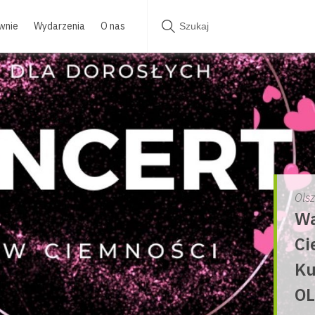
wnie
Wydarzenia
O nas
Ols
Wa
Ci
Ku
OL