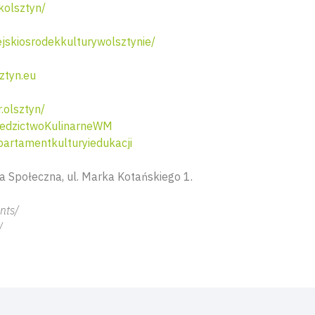
olsztyn/
skiosrodekkulturywolsztynie/
ztyn.eu
.olsztyn/
edzictwoKulinarneWM
artamentkulturyiedukacji
ia Społeczna, ul. Marka Kotańskiego 1.
nts/
/