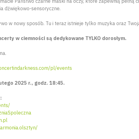
macie Państwo czarne maski na oczy, które zapewnią pełną c
ia dźwiękowo-sensoryczne.
wo w nowy sposób. Tu i teraz istnieje tylko muzyka oraz Twoj
ncerty w ciemności są dedykowane TYLKO dorosłym.
na.
ncertindarkness.com/pl/events
utego 2025 r., godz. 18:45.
:
nts/
niaSpoleczna
n.pl
armonia.olsztyn/