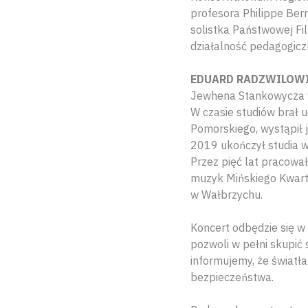
profesora Philippe Ber
solistka Państwowej Fi
działalność pedagogicz
EDUARD RADZWILOW
Jewhena Stankowycza w
W czasie studiów brał 
Pomorskiego, wystąpił j
2019 ukończył studia w
Przez pięć lat pracowa
muzyk Mińskiego Kwarte
w Wałbrzychu.
Koncert odbędzie się w
pozwoli w pełni skupić
informujemy, że światł
bezpieczeństwa.