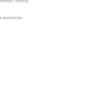
iemność, tworząc
a wyobraźnia.