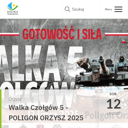
Skip
to
content
SOB.
12
Orzysz
Walka Czołgów 5 -
LIP 2025
POLIGON ORZYSZ 2025