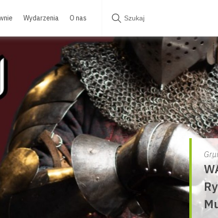
wnie
Wydarzenia
O nas
Gru
WA
Ry
Mu