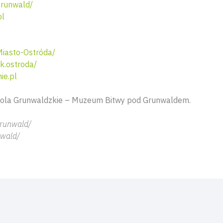
runwald/
pl
iasto-Ostróda/
k.ostroda/
ie.pl
ola Grunwaldzkie – Muzeum Bitwy pod Grunwaldem.
grunwald/
nwald/