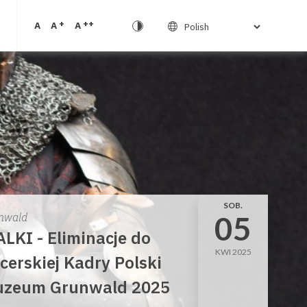
+
++
A
A
A
SOB.
05
nwald
LKI - Eliminacje do
KWI 2025
cerskiej Kadry Polski
zeum Grunwald 2025