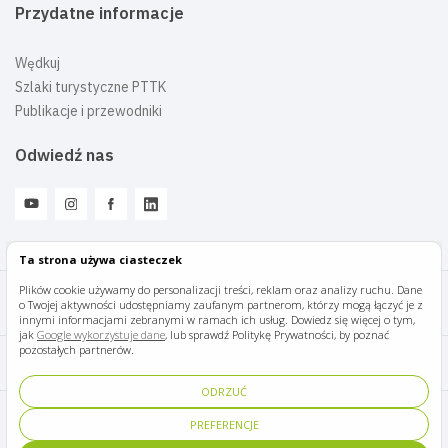
Przydatne informacje
Wędkuj
Szlaki turystyczne PTTK
Publikacje i przewodniki
Odwiedź nas
Ta strona używa ciasteczek
Plików cookie używamy do personalizacji treści, reklam oraz analizy ruchu. Dane
o Twojej aktywności udostępniamy zaufanym partnerom, którzy mogą łączyć je z
Mazury Travel © 2026
innymi informacjami zebranymi w ramach ich usług. Dowiedz się więcej o tym,
jak
Google wykorzystuje dane
, lub sprawdź Politykę Prywatności, by poznać
pozostałych partnerów.
Polityka prywatności
ODRZUĆ
Pomoc i kontakt
PREFERENCJE