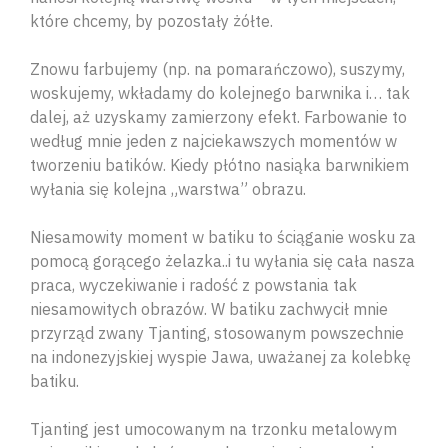
które chcemy, by pozostały żółte.
Znowu farbujemy (np. na pomarańczowo), suszymy,
woskujemy, wkładamy do kolejnego barwnika i… tak
dalej, aż uzyskamy zamierzony efekt. Farbowanie to
według mnie jeden z najciekawszych momentów w
tworzeniu batików. Kiedy płótno nasiąka barwnikiem
wyłania się kolejna „warstwa” obrazu.
Niesamowity moment w batiku to ściąganie wosku za
pomocą gorącego żelazka..i tu wyłania się cała nasza
praca, wyczekiwanie i radość z powstania tak
niesamowitych obrazów. W batiku zachwycił mnie
Wyszu
przyrząd zwany Tjanting, stosowanym powszechnie
na indonezyjskiej wyspie Jawa, uważanej za kolebkę
batiku.
Tjanting jest umocowanym na trzonku metalowym