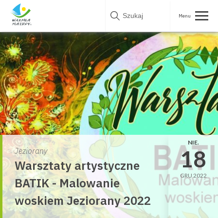
Skip
to
content
NIE.
18
Jeziorany
Warsztaty artystyczne
GRU 2022
BATIK - Malowanie
woskiem Jeziorany 2022