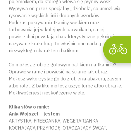
pojemnikiem, do którego wlewa się płynny wosk.
Wypływa on przez specjalny „dziobek”, co umożliwia
rysowanie wąskich linii i drobnych wzorków.
Podczas pokrywania tkaniny woskiem oraz
farbowania jej w kolejnych barwnikach, na jej
powierzchni powstają charakterystyczne pęknięcia,
nazywane krakelurą. To właśnie one nadają
niezwykłego charakteru batikom.
Co możesz zrobić z gotowym batikiem na tkaninie?
Oprawić w ramę i powiesić na ścianie jak obraz.
Możesz wykorzystać go do zrobienia abażuru, zasłon
albo rolet. Z batiku możesz uszyć torbę albo ubranie.
Możliwości jest nieskończenie wiele.
Klika słów o mnie:
Ania Wojszel – jestem
ARTYSTKĄ, FREEGANKĄ, WEGETARIANKĄ
KOCHAJĄCĄ PRZYRODĘ, OTACZAJĄCY ŚWIAT,