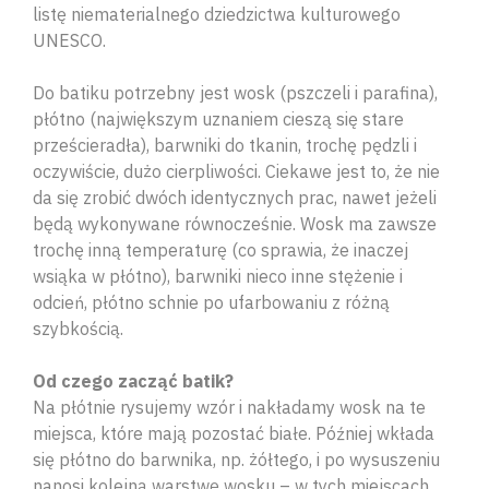
listę niematerialnego dziedzictwa kulturowego
UNESCO.
Do batiku potrzebny jest wosk (pszczeli i parafina),
płótno (największym uznaniem cieszą się stare
prześcieradła), barwniki do tkanin, trochę pędzli i
oczywiście, dużo cierpliwości. Ciekawe jest to, że nie
da się zrobić dwóch identycznych prac, nawet jeżeli
będą wykonywane równocześnie. Wosk ma zawsze
trochę inną temperaturę (co sprawia, że inaczej
wsiąka w płótno), barwniki nieco inne stężenie i
odcień, płótno schnie po ufarbowaniu z różną
szybkością.
Od czego zacząć batik?
Na płótnie rysujemy wzór i nakładamy wosk na te
miejsca, które mają pozostać białe. Później wkłada
się płótno do barwnika, np. żółtego, i po wysuszeniu
nanosi kolejną warstwę wosku – w tych miejscach,