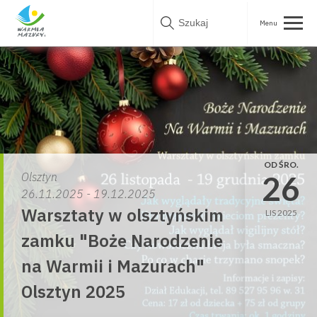
Skip
to
content
OD ŚRO.
26
Olsztyn
26.11.2025 - 19.12.2025
Warsztaty w olsztyńskim
LIS 2025
zamku "Boże Narodzenie
na Warmii i Mazurach"
Olsztyn 2025