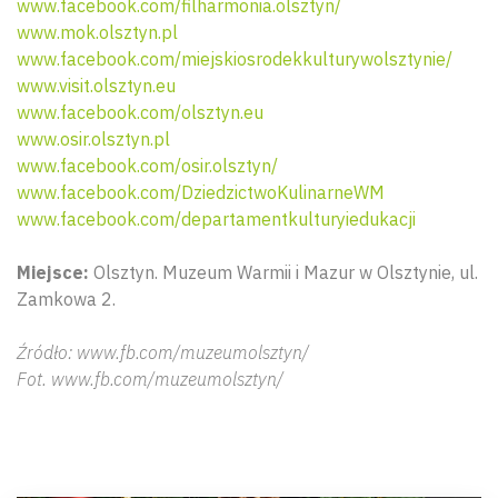
www.facebook.com/filharmonia.olsztyn/
www.mok.olsztyn.pl
www.facebook.com/miejskiosrodekkulturywolsztynie/
www.visit.olsztyn.eu
www.facebook.com/olsztyn.eu
www.osir.olsztyn.pl
www.facebook.com/osir.olsztyn/
www.facebook.com/DziedzictwoKulinarneWM
www.facebook.com/departamentkulturyiedukacji
Miejsce:
Olsztyn. Muzeum Warmii i Mazur w Olsztynie, ul.
Zamkowa 2.
Źródło: www.fb.com/muzeumolsztyn/
Fot. www.fb.com/muzeumolsztyn/
Wyszu