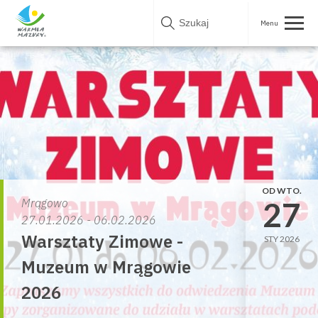
Skip
to
content
OD WTO.
27
Mrągowo
27.01.2026 - 06.02.2026
Warsztaty Zimowe -
STY 2026
Muzeum w Mrągowie
2026