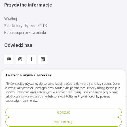
Przydatne informacje
Wędkuj
Szlaki turystyczne PTTK
Publikacje i przewodniki
Odwiedź nas
Ta strona używa ciasteczek
Plików cookie używamy do personalizacji treści, reklam oraz analizy ruchu. Dane
o Twojej aktywności udostępniamy zaufanym partnerom, którzy mogą łączyć je z
Mazury Travel © 2026
innymi informacjami zebranymi w ramach ich usług. Dowiedz się więcej o tym,
jak
Google wykorzystuje dane
, lub sprawdź Politykę Prywatności, by poznać
pozostałych partnerów.
Polityka prywatności
ODRZUĆ
Pomoc i kontakt
PREFERENCJE