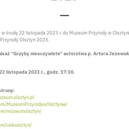
w środę 22 listopada 2023 r. do Muzeum Przyrody w Olsztyni
Przyrody Olsztyn 2023.
isaż “Grzyby nieoczywiste” autorstwa p. Artura Jeżewsk
22 listopada 2023 r., godz. 17:30.
strony:
zeum.olsztyn.pl
om/MuzeumPrzyrodywOlsztynie/
om/muzeumolsztyn/
m/ceikolsztyn/