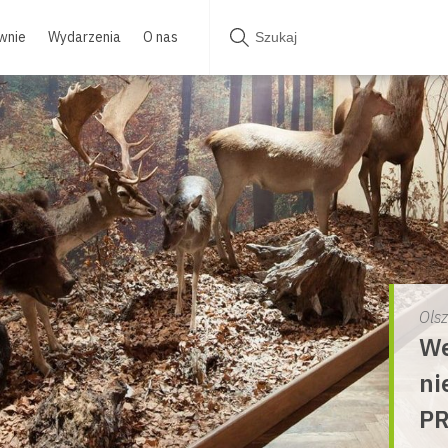
wnie
Wydarzenia
O nas
Ols
We
ni
PR