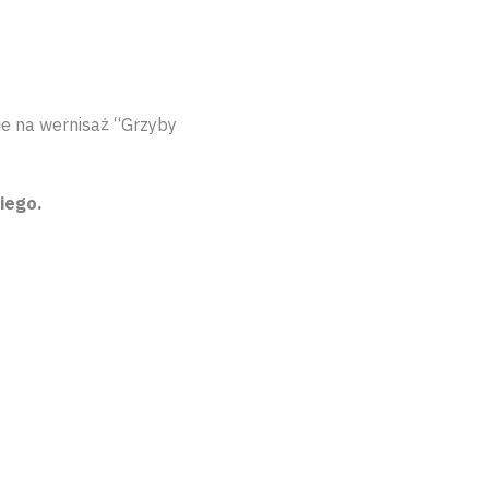
e na wernisaż “Grzyby
iego.