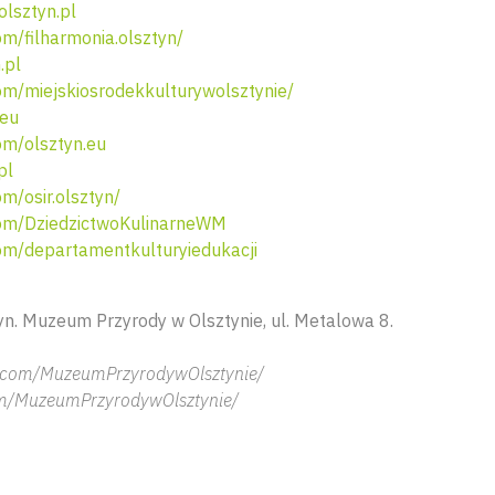
olsztyn.pl
m/filharmonia.olsztyn/
.pl
m/miejskiosrodekkulturywolsztynie/
.eu
m/olsztyn.eu
pl
/osir.olsztyn/
om/DziedzictwoKulinarneWM
m/departamentkulturyiedukacji
yn. Muzeum Przyrody w Olsztynie, ul. Metalowa 8.
b.com/MuzeumPrzyrodywOlsztynie/
om/MuzeumPrzyrodywOlsztynie/