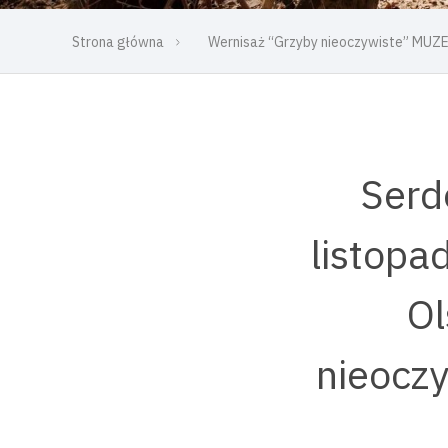
Strona główna
Wernisaż “Grzyby nieoczywiste” MU
Serd
listopa
Ol
nieocz