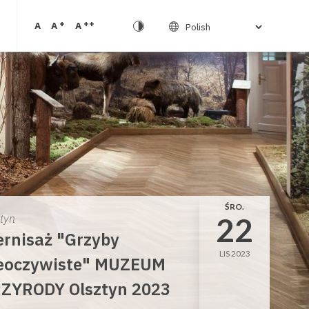
+
++
A
A
A
ŚRO.
22
ztyn
rnisaż "Grzyby
LIS 2023
eoczywiste" MUZEUM
ZYRODY Olsztyn 2023