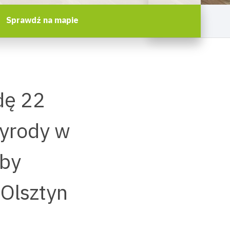
Sprawdź na mapie
dę 22
zyrody w
yby
Olsztyn