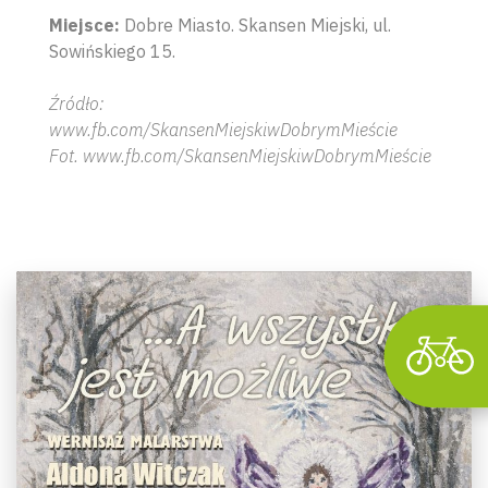
Miejsce:
Dobre Miasto. Skansen Miejski, ul.
Sowińskiego 15.
Źródło:
Wyszu
www.fb.com/SkansenMiejskiwDobrymMieście
Fot. www.fb.com/SkansenMiejskiwDobrymMieście