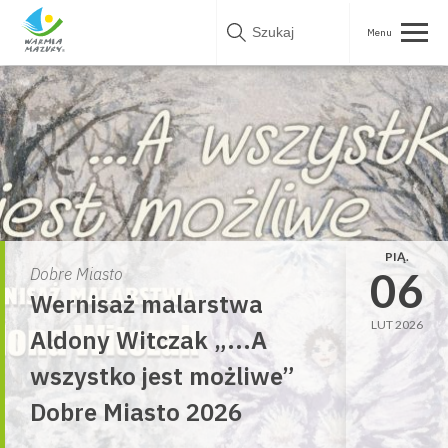
Skip
to
content
PIĄ.
06
Dobre Miasto
Wernisaż malarstwa
LUT 2026
Aldony Witczak „...A
wszystko jest możliwe”
Dobre Miasto 2026