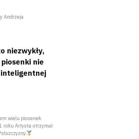
y Andrzeja
o niezwykły,
piosenki nie
 inteligentnej
orem wielu piosenek
1 roku Artysta otrzymał
Polszczyzny.