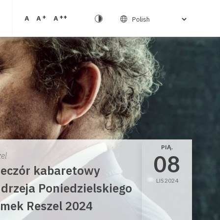
+
++
A
A
A
PIĄ.
08
el
eczór kabaretowy
LIS 2024
drzeja Poniedzielskiego
mek Reszel 2024