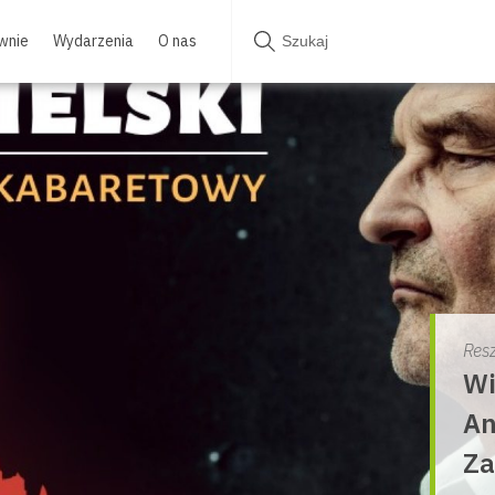
wnie
Wydarzenia
O nas
Resz
Wi
An
Za