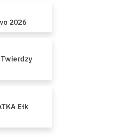
owo 2026
 Twierdzy
ATKA Ełk