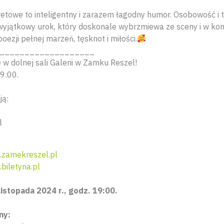
towe to inteligentny i zarazem łagodny humor. Osobowość i 
wyjątkowy urok, który doskonale wybrzmiewa ze sceny i w kont
ezji pełnej marzeń, tęsknot i miłości.
___________________
 w dolnej sali Galerii w Zamku Reszel!
9:00.
ją:
l
zamekreszel.pl
biletyna.pl
listopada 2024 r., godz. 19:00.
ny: