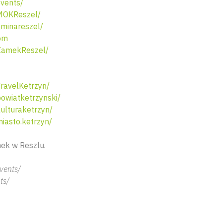
vents/
MOKReszel/
minareszel/
om
ZamekReszel/
ravelKetrzyn/
wiatketrzynski/
lturaketrzyn/
asto.ketrzyn/
ek w Reszlu.
vents/
ts/