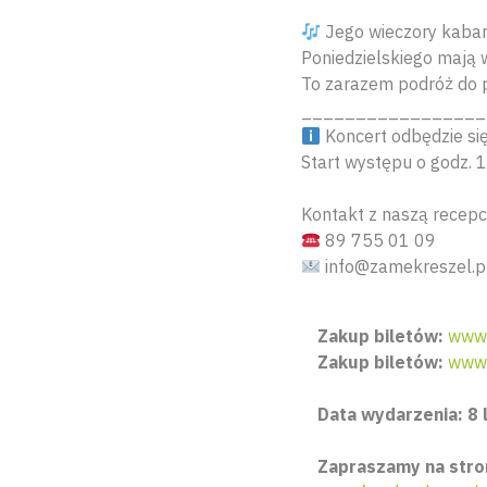
Jego wieczory kabare
Poniedzielskiego mają 
To zarazem podróż do po
_________________
Koncert odbędzie się
Start występu o godz. 1
Kontakt z naszą recepc
89 755 01 09
info@zamekreszel.p
Zakup biletów:
www.
Zakup biletów:
www.
Data wydarzenia: 8 
Zapraszamy na stro