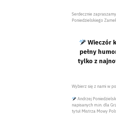
Serdecznie zapraszamy 
Poniedzielskiego Zame
Wieczór k
pełny humor
tylko z najno
Wybierz się z nami w po
Andrzej Poniedzielski
napisanych m.in. dla G
tytuł Mistrza Mowy Pol