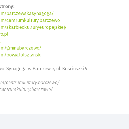
strony:
om/barczewskasynagoga/
m/centrumkultury.barczewo
m/skarbieckulturyeuropejskiej/
o.pl
l
om/gminabarczewo/
m/powiatolsztynski
o. Synagoga w Barczewie, ul. Kościuszki 9.
om/centrumkultury.barczewo/
centrumkultury.barczewo/