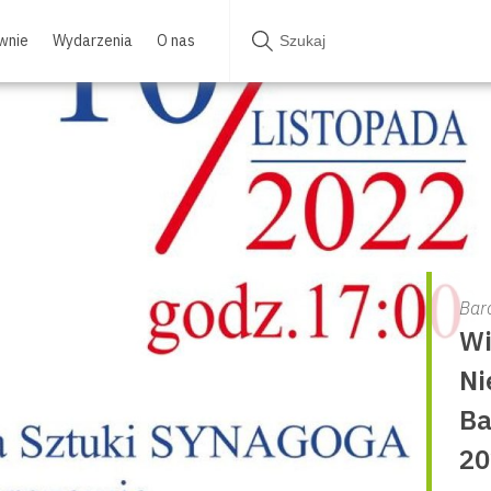
wnie
Wydarzenia
O nas
Bar
Wi
Ni
Ba
20