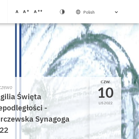
+
++
A
A
A
CZW.
10
czewo
gilia Święta
LIS 2022
epodległości -
rczewska Synagoga
22