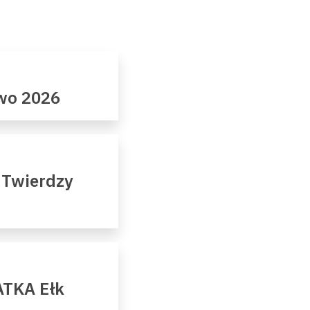
owo 2026
 Twierdzy
ATKA Ełk