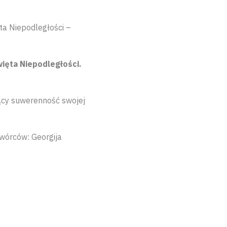
ta Niepodległości –
więta Niepodległości.
ący suwerenność swojej
twórców: Georgija