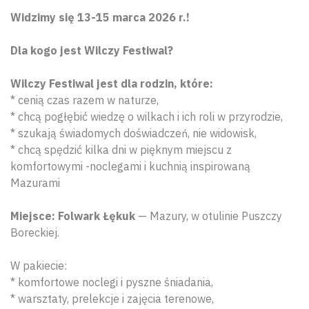
Widzimy się 13-15 marca 2026 r.!
Dla kogo jest Wilczy Festiwal?
Wilczy Festiwal jest dla rodzin, które:
* cenią czas razem w naturze,
* chcą pogłębić wiedzę o wilkach i ich roli w przyrodzie,
* szukają świadomych doświadczeń, nie widowisk,
* chcą spędzić kilka dni w pięknym miejscu z
komfortowymi -noclegami i kuchnią inspirowaną
Mazurami
Miejsce: Folwark Łękuk
— Mazury, w otulinie Puszczy
Boreckiej.
W pakiecie:
* komfortowe noclegi i pyszne śniadania,
* warsztaty, prelekcje i zajęcia terenowe,