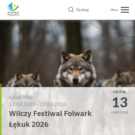
Skip
to
content
OD PIĄ.
13
Łękuk Mały
13.03.2026 - 15.03.2026
Wilczy Festiwal Folwark
MAR 2026
Łękuk 2026