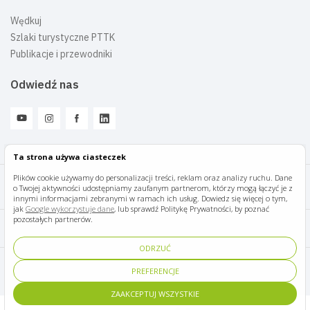
Wędkuj
Szlaki turystyczne PTTK
Publikacje i przewodniki
Odwiedź nas
Ta strona używa ciasteczek
Plików cookie używamy do personalizacji treści, reklam oraz analizy ruchu. Dane
o Twojej aktywności udostępniamy zaufanym partnerom, którzy mogą łączyć je z
Mazury Travel © 2026
innymi informacjami zebranymi w ramach ich usług. Dowiedz się więcej o tym,
jak
Google wykorzystuje dane
, lub sprawdź Politykę Prywatności, by poznać
pozostałych partnerów.
Polityka prywatności
ODRZUĆ
Pomoc i kontakt
PREFERENCJE
ZAAKCEPTUJ WSZYSTKIE