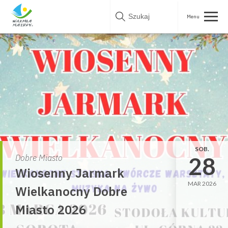
Skip
to
content
SOB.
28
Dobre Miasto
Wiosenny Jarmark
MAR 2026
Wielkanocny Dobre
Miasto 2026