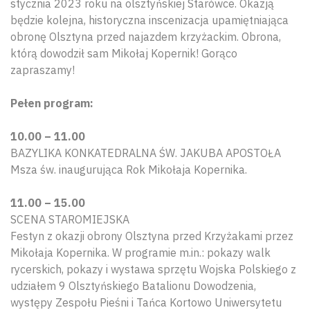
stycznia 2023 roku na olsztyńskiej Starówce. Okazją
będzie kolejna, historyczna inscenizacja upamiętniająca
obronę Olsztyna przed najazdem krzyżackim. Obrona,
którą dowodził sam Mikołaj Kopernik! Gorąco
zapraszamy!
Pełen program:
10.00 – 11.00
BAZYLIKA KONKATEDRALNA ŚW. JAKUBA APOSTOŁA
Msza św. inaugurująca Rok Mikołaja Kopernika.
11.00 – 15.00
SCENA STAROMIEJSKA
Festyn z okazji obrony Olsztyna przed Krzyżakami przez
Mikołaja Kopernika. W programie m.in.: pokazy walk
rycerskich, pokazy i wystawa sprzętu Wojska Polskiego z
udziałem 9 Olsztyńskiego Batalionu Dowodzenia,
występy Zespołu Pieśni i Tańca Kortowo Uniwersytetu