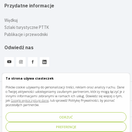
Przydatne informacje
Wędkuj
Szlaki turystyczne PTTK
Publikacje i przewodniki
Odwiedź nas
Ta strona używa ciasteczek
Plików cookie używamy do personalizacji treści, reklam oraz analizy ruchu. Dane
o Twojej aktywności udostępniamy zaufanym partnerom, którzy mogą łączyć je z
Mazury Travel © 2026
innymi informacjami zebranymi w ramach ich usług. Dowiedz się więcej o tym,
jak
Google wykorzystuje dane
, lub sprawdź Politykę Prywatności, by poznać
pozostałych partnerów.
Polityka prywatności
ODRZUĆ
Pomoc i kontakt
PREFERENCJE