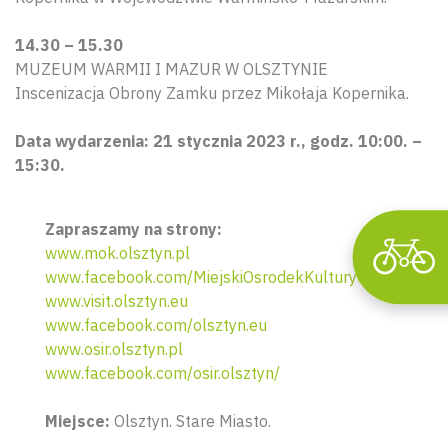
Wyszu
14.30 – 15.30
MUZEUM WARMII I MAZUR W OLSZTYNIE
Inscenizacja Obrony Zamku przez Mikołaja Kopernika.
Data wydarzenia: 21 stycznia 2023 r., godz. 10:00. –
15:30.
Zapraszamy na strony:
www.mok.olsztyn.pl
www.facebook.com/MiejskiOsrodekKulturyOlsztyn/
www.visit.olsztyn.eu
www.facebook.com/olsztyn.eu
www.osir.olsztyn.pl
www.facebook.com/osir.olsztyn/
Miejsce:
Olsztyn. Stare Miasto.