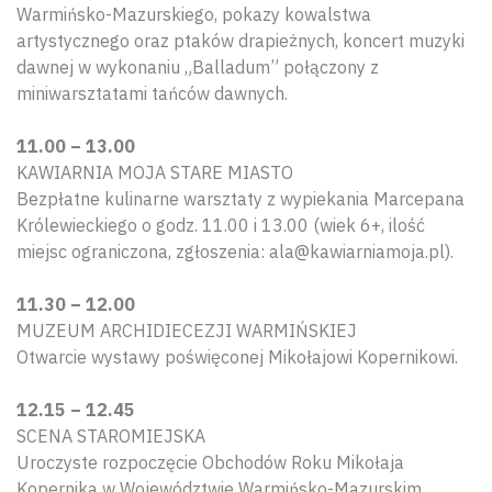
Warmińsko-Mazurskiego, pokazy kowalstwa
artystycznego oraz ptaków drapieżnych, koncert muzyki
dawnej w wykonaniu „Balladum” połączony z
miniwarsztatami tańców dawnych.
11.00 – 13.00
KAWIARNIA MOJA STARE MIASTO
Bezpłatne kulinarne warsztaty z wypiekania Marcepana
Królewieckiego o godz. 11.00 i 13.00 (wiek 6+, ilość
miejsc ograniczona, zgłoszenia: ala@kawiarniamoja.pl).
11.30 – 12.00
MUZEUM ARCHIDIECEZJI WARMIŃSKIEJ
Otwarcie wystawy poświęconej Mikołajowi Kopernikowi.
12.15 – 12.45
SCENA STAROMIEJSKA
Uroczyste rozpoczęcie Obchodów Roku Mikołaja
Kopernika w Województwie Warmińsko-Mazurskim.