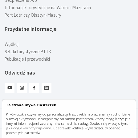
Bezpieczeństwo
Informacje Turystyczne na Warmii i Mazurach
Port Lotniczy Olsztyn-Mazury
Przydatne informacje
Wędkuj
Szlaki turystyczne PTTK
Publikacje i przewodniki
Odwiedź nas
Ta strona używa ciasteczek
Plików cookie używamy do personalizacji treści, reklam oraz analizy ruchu. Dane
o Twojej aktywności udostępniamy zaufanym partnerom, którzy mogą łączyć je z
Mazury Travel © 2026
innymi informacjami zebranymi w ramach ich usług. Dowiedz się więcej o tym,
jak
Google wykorzystuje dane
, lub sprawdź Politykę Prywatności, by poznać
pozostałych partnerów.
Polityka prywatności