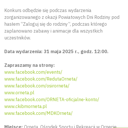
Konkurs odbędzie się podczas wydarzenia
zorganizowanego z okazji Powiatowych Dni Rodziny pod
hasłem “Zaloguj się do rodziny”, podczas którego
zaplanowano zabawy i animacje dla wszystkich
uczestników.
Data wydarzenia: 31 maja 2025 r., godz. 12:00.
Zapraszamy na strony:
www.facebook.com/events/
www.facebook.com/RedutaOrneta/
Wyszu
www.facebook.com/osirorneta/
www.orneta.pl
www.facebook.com/ORNETA-oficjalne-konto/
www.ckibmorneta.pl
www.facebook.com/MDKOrneta/
Miejsce:
Orneta. Ośrodek Sportu i Rekreacji w Ornecie.