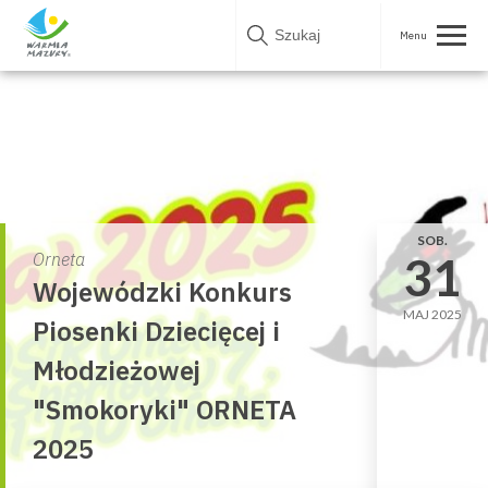
Skip
to
content
SOB.
31
Orneta
Wojewódzki Konkurs
MAJ 2025
Piosenki Dziecięcej i
Młodzieżowej
"Smokoryki" ORNETA
2025