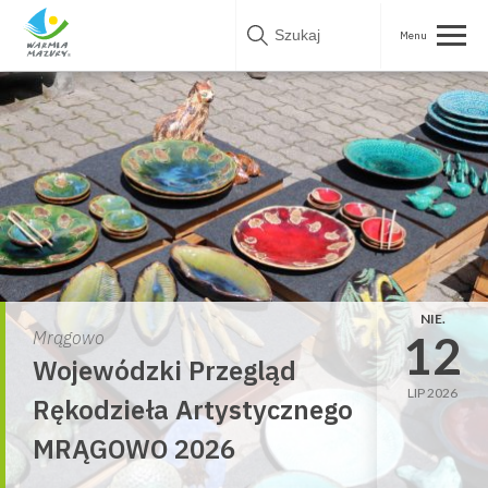
Skip
to
content
NIE.
12
Mrągowo
Wojewódzki Przegląd
LIP 2026
Rękodzieła Artystycznego
MRĄGOWO 2026