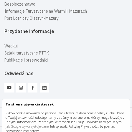
Bezpieczeństwo
Informacje Turystyczne na Warmii i Mazurach
Port Lotniczy Olsztyn-Mazury
Przydatne informacje
Wędkuj
Szlaki turystyczne PTTK
Publikacje i przewodniki
Odwiedź nas
Ta strona używa ciasteczek
Plików cookie używamy do personalizacji treści, reklam oraz analizy ruchu. Dane
o Twojej aktywności udostępniamy zaufanym partnerom, którzy mogą łączyć je z
Mazury Travel © 2026
innymi informacjami zebranymi w ramach ich usług. Dowiedz się więcej o tym,
jak
Google wykorzystuje dane
, lub sprawdź Politykę Prywatności, by poznać
pozostałych partnerów.