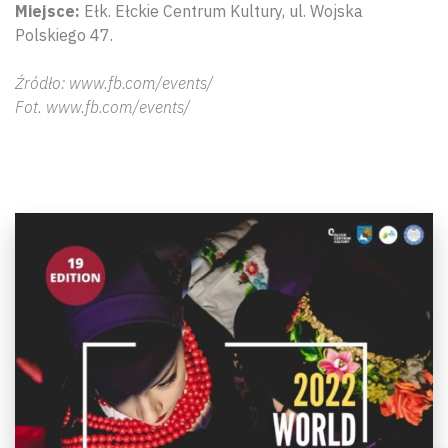
Miejsce:
Ełk. Ełckie Centrum Kultury, ul. Wojska
Polskiego 47.
Źródło: www.fb.com/events/
Fot. www.fb.com/events/
Wyszu