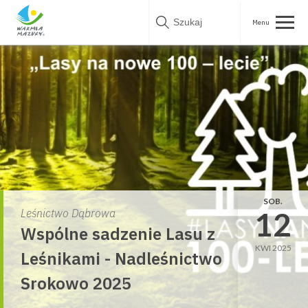
Skip
to
content
SOB.
12
Leśnictwo Dąbrowa
Wspólne sadzenie Lasu z
KWI 2025
Leśnikami - Nadleśnictwo
Srokowo 2025