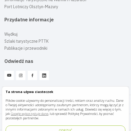
Port Lotniczy Olsztyn-Mazury
Przydatne informacje
Wędkuj
Szlaki turystyczne PTTK
Publikacje i przewodniki
Odwiedź nas
Ta strona używa ciasteczek
Plików cookie używamy do personalizacji treści, reklam oraz analizy ruchu. Dane
o Twojej aktywności udostępniamy zaufanym partnerom, którzy mogą łączyć je z
Mazury Travel © 2026
innymi informacjami zebranymi w ramach ich usług. Dowiedz się więcej o tym,
jak
Google wykorzystuje dane
, lub sprawdź Politykę Prywatności, by poznać
pozostałych partnerów.
Polityka prywatności
ODRZUĆ