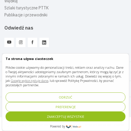
Wędkuj
Szlaki turystyczne PTTK
Publikacje i przewodniki
Odwiedź nas
Ta strona używa ciasteczek
Plików cookie używamy do personalizacji treści, reklam oraz analizy ruchu. Dane
o Twojej aktywności udostępniamy zaufanym partnerom, którzy mogą łączyć je z
Mazury Travel © 2026
innymi informacjami zebranymi w ramach ich usług. Dowiedz się więcej o tym,
jak
Google wykorzystuje dane
, lub sprawdź Politykę Prywatności, by poznać
pozostałych partnerów.
Polityka prywatności
ODRZUĆ
Pomoc i kontakt
PREFERENCJE
ZAAKCEPTUJ WSZYSTKIE
Designed by Panda Marketing
Implemented by Ideative
Powered by