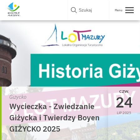
Skip
to
content
CZW.
24
Giżycko
Wycieczka - Zwiedzanie
LIP 2025
Giżycka i Twierdzy Boyen
GIŻYCKO 2025