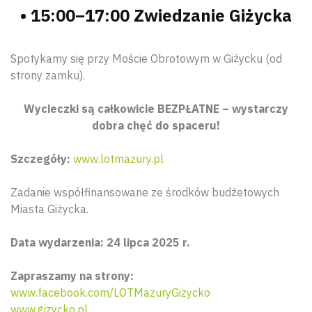
• 15:00–17:00 Zwiedzanie Giżycka
Spotykamy się przy Moście Obrotowym w Giżycku (od
strony zamku).
Wycieczki są całkowicie BEZPŁATNE – wystarczy
dobra chęć do spaceru!
Szczegóły:
www.lotmazury.pl
Zadanie współfinansowane ze środków budżetowych
Miasta Giżycka.
Data wydarzenia: 24 lipca 2025 r.
Zapraszamy na strony:
www.facebook.com/LOTMazuryGizycko
www.gizycko.pl
Wyszu