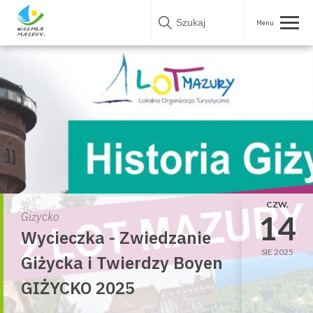
Skip
to
content
CZW.
14
Giżycko
Wycieczka - Zwiedzanie
SIE 2025
Giżycka i Twierdzy Boyen
GIŻYCKO 2025