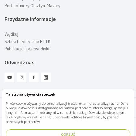
Port Lotniczy Olsztyn-Mazury
Przydatne informacje
Wędkuj
Szlaki turystyczne PTTK
Publikacje i przewodniki
Odwiedź nas
Ta strona używa ciasteczek
Plików cookie używamy do personalizacji treści, reklam oraz analizy ruchu. Dane
o Twojej aktywności udostępniamy zaufanym partnerom, którzy mogą łączyć je z
Mazury Travel © 2026
innymi informacjami zebranymi w ramach ich usług. Dowiedz się więcej o tym,
jak
Google wykorzystuje dane
, lub sprawdź Politykę Prywatności, by poznać
pozostałych partnerów.
Polityka prywatności
ODRZUĆ