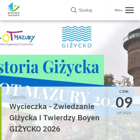
Skip
to
content
CZW.
09
Giżycko
Wycieczka - Zwiedzanie
LIP 2026
Giżycka i Twierdzy Boyen
GIŻYCKO 2026