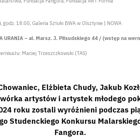
Malarstwa, Fundacja Fangora, Fundacja ART Forma
), godz. 18:00, Galeria Sztuki BWA w Olsztynie | NOWA
URANIA – al. Marsz. J. Piłsudskiego 44 / (wstęp na wern
nisażu: Maciej Trzeszczkowski (TAS)
Chowaniec, Elżbieta Chudy, Jakub Kozło
zwórka artystów i artystek młodego pok
24 roku zostali wyróżnieni podczas pią
go Studenckiego Konkursu Malarskiego
Fangora.