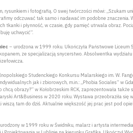
, rysunkiem i fotografią. O swej twórczości mówi: „Szukam un
trafimy odczuwać tak samo i nadawać im podobne znaczenia
ch tkanki i płynność, w czasie, gdy pamięć utrwala obraz. Poc
buję uchwycić”.
niec
– urodzona w 1999 roku. Ukończyła Państwowe Liceum Sz
opanem, ze specjalizacją snycerstwo. Absolwentka wydziału
ózefowicza.
ólnopolskiego Studenckiego Konkursu Malarskiego im. W. Fango
dywidualnych jak i zbiorowych, m.in.: „Phobia Sociales” w G
ego chcą obrazy?” w Kołobrzeskim RCK, zaprezentowała także
ryski Art&Business w 2020 roku. Wystawa przeobraziła się w 
 wiszą tam do dziś. Aktualnie większość jej prac jest pod opie
urodzony w 1999 roku w Świdniku, malarz i artysta intermedi
i i Projektowania w Lublinie na kierunku Grafika. Ukończył Wy