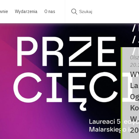
wnie
Wydarzenia
O nas
Ols
20.
WY
La
Og
Ko
W.
20