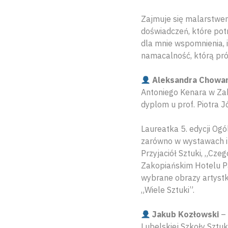
Zajmuje się malarstwem
doświadczeń, które po
dla mnie wspomnienia, i
namacalność, którą pró
Aleksandra Chowa
Antoniego Kenara w Zak
dyplom u prof. Piotra J
Laureatka 5. edycji Og
zarówno w wystawach in
Przyjaciół Sztuki, „Cz
Zakopiańskim Hotelu Pa
wybrane obrazy artystki
„Wiele Sztuki”.
Jakub Kozłowski
– 
Lubelskiej Szkoły Sztuk