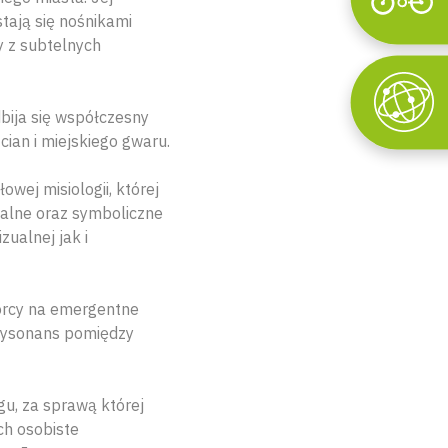
Wyszukaj
stają się nośnikami
y z subtelnych
dbija się współczesny
ian i miejskiego gwaru.
owej misiologii, której
ualne oraz symboliczne
ualnej jak i
orcy na emergentne
 dysonans pomiędzy
gu, za sprawą której
ch osobiste