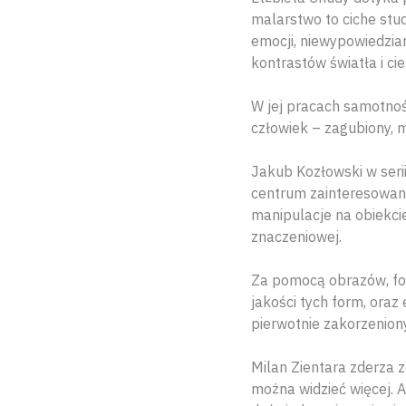
malarstwo to ciche stud
emocji, niewypowiedzian
kontrastów światła i ci
W jej pracach samotność
człowiek – zagubiony, 
Jakub Kozłowski w serii 
centrum zainteresowani
manipulacje na obiekci
znaczeniowej.
Za pomocą obrazów, fo
jakości tych form, ora
pierwotnie zakorzenio
Milan Zientara zderza z
można widzieć więcej. A