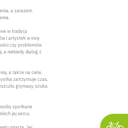
enia, a zarazem
enia.
ne w tradycji
w i artystek w inny
nności czy problemów
, a niekiedy dialog z
ią, a także na ciele,
ystka zatrzymuje czas,
rszczki, grymasy, szuka
ą osoby spotkane
kich jej sercu.
ego miasta. Jej