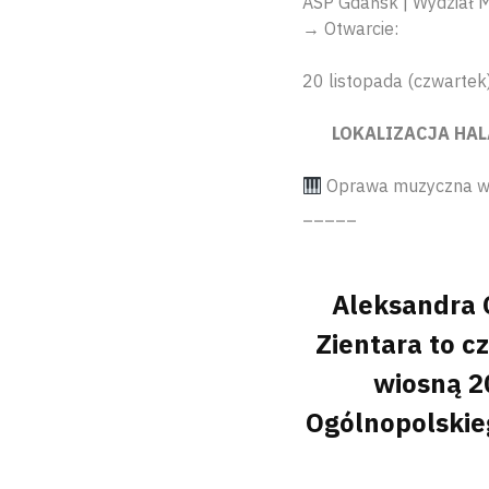
ASP Gdańsk | Wydział 
→ Otwarcie:
20 listopada (czwartek
LOKALIZACJA HALA 
Oprawa muzyczna wer
_____
Aleksandra 
Zientara to c
wiosną 20
Ogólnopolskie