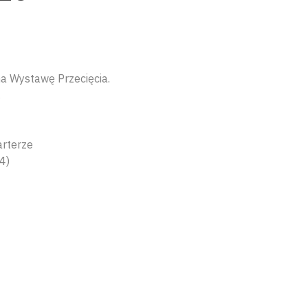
na Wystawę Przecięcia.
.
arterze
4)