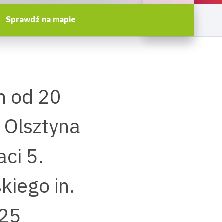
Sprawdź na mapie
h od 20
o Olsztyna
ci 5.
kiego in.
025