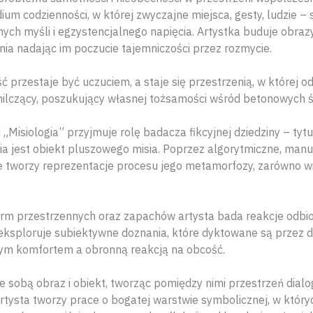
ium codzienności, w której zwyczajne miejsca, gesty, ludzie – 
ych myśli i egzystencjalnego napięcia. Artystka buduje obraz
enia nadając im poczucie tajemniczości przez rozmycie.
 przestaje być uczuciem, a staje się przestrzenią, w której o
milczący, poszukujący własnej tożsamości wśród betonowych śc
„Misiologia” przyjmuje rolę badacza fikcyjnej dziedziny – tytuł
a jest obiekt pluszowego misia. Poprzez algorytmiczne, man
e tworzy reprezentacje procesu jego metamorfozy, zarówno wiz
rm przestrzennych oraz zapachów artysta bada reakcje odbi
z eksploruje subiektywne doznania, które dyktowane są przez
nym komfortem a obronną reakcją na obcość.
e sobą obraz i obiekt, tworząc pomiędzy nimi przestrzeń dialo
rtysta tworzy prace o bogatej warstwie symbolicznej, w który