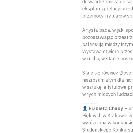
doświadczenie staje się
eksplorują relacje mię
przemocy i rytuałów sp
Artysta bada, w jaki s
pozostawiając przestrz
balansują między inty
Wystawa otwiera przest
w ruchu, w stanie poszuk
Staje się również głos
niezrozumiałym dla nich
w sztukę, a tytułowe pr
w tych młodych ludziac
_____
Elżbieta Chudy
– ur
Pięknych w Krakowie w 
wyróżniona w konkursie
Studenckiego Konkursu