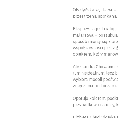
Olsztyńska wystawa jes
przestrzenią spotkania
Ekspozycja jest dialog
malarstwa – poszukują 
sposób mierzy się z pro
współczesności przez ge
obiektem, który stanowi
Aleksandra Chowaniec sk
tym nieidealnym, lecz 
wybiera modeli podświad
zmęczenia pod oczami.
Operuje kolorem, podkre
przypadkowo na ulicy, kt
Elżbieta Chudy dotyka 