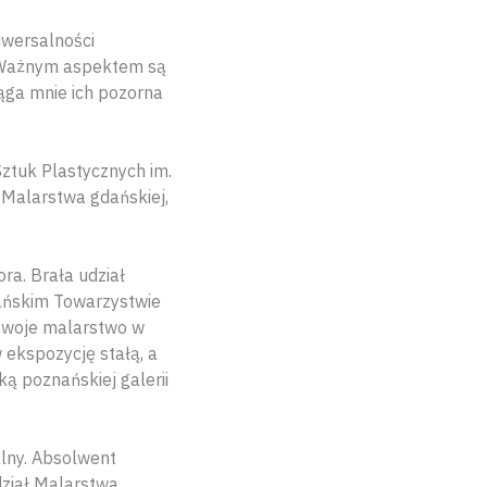
iwersalności
. Ważnym aspektem są
iąga mnie ich pozorna
tuk Plastycznych im.
 Malarstwa gdańskiej,
ra. Brała udział
dańskim Towarzystwie
 swoje malarstwo w
ekspozycję stałą, a
ką poznańskiej galerii
alny. Absolwent
dział Malarstwa