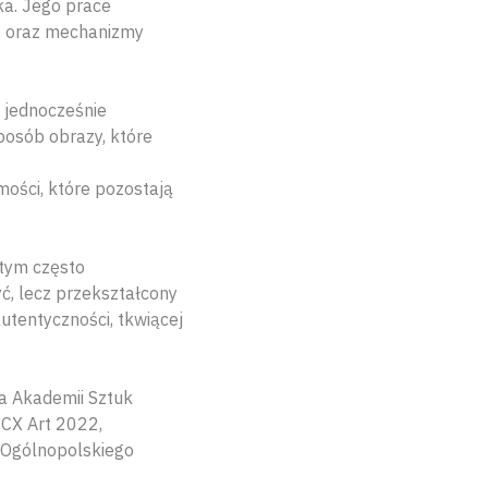
ka. Jego prace
ne oraz mechanizmy
, jednocześnie
posób obrazy, które
ości, które pozostają
 tym często
yć, lecz przekształcony
autentyczności, tkwiącej
a Akademii Sztuk
 CX Art 2022,
. Ogólnopolskiego