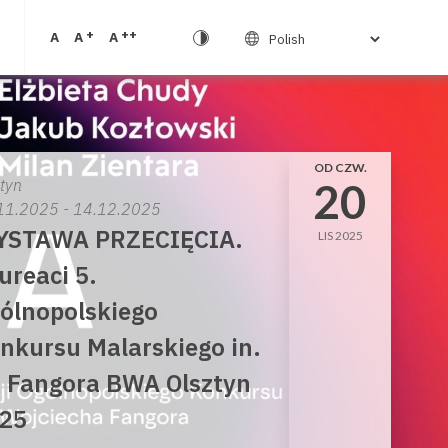
+
++
A
A
A
OD CZW.
20
ztyn
11.2025 - 14.12.2025
STAWA PRZECIĘCIA.
LIS 2025
ureaci 5.
ólnopolskiego
nkursu Malarskiego in.
 Fangora BWA Olsztyn
25