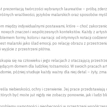
t prezentacją twórczości wybranych laureatów – próbą zderz
 różnych wrażliwości, języków malarskich oraz sposobów myśl
iem między indywidualnymi postawami, które – choć zakorzenio
nowych znaczeń i współczesnych kontekstów. Każdy z artystó
blemem formy, koloru i narracji: od intymnych notacji codzie
st malarski jako ślad emocji, po relację obrazu z przestrzenią
 wyjście z przestrzeni płótna.
upia się na człowieku i jego relacjach z otaczającą przestrzen
będącym domem dla ludzkiej tożsamości. W swoich pracach art
omie, później studiuje każdy ważny dla niej detal – żyły, zma
śla niebieskości, ochry i czerwienie. Jej prace przedstawiaj
órych być może już nigdy nie zobaczy ponownie, jak i ludzi blis
problemu samotności i nieobecności w przestrzeni współczesn