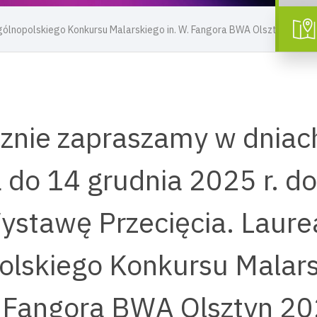
lnopolskiego Konkursu Malarskiego in. W. Fangora BWA Olsztyn 2025
znie zapraszamy w dniac
 do 14 grudnia 2025 r. d
ystawę Przecięcia. Laurea
lskiego Konkursu Malars
 Fangora BWA Olsztyn 2