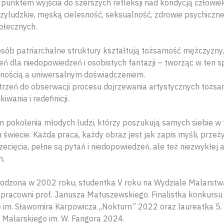
 punktem wyjścia do szerszych refleksji nad kondycją człowie
dzyludzkie, męską cielesność, seksualność, zdrowie psychicz
ołecznych.
posób patriarchalne struktury kształtują tożsamość mężczyzny
eń dla niedopowiedzeń i osobistych fantazji – tworząc w ten s
mnością a uniwersalnym doświadczeniem.
rzeń do obserwacji procesu dojrzewania artystycznych tożsam
iwania i redefinicji.
em pokolenia młodych ludzi, którzy poszukują samych siebie w
 świecie. Każda praca, każdy obraz jest jak zapis myśli, przeż
zecięcia, pełne są pytań i niedopowiedzeń, ale też niezwykłej 
h.
odzona w 2002 roku, studentka V roku na Wydziale Malarstw
pracowni prof. Janusza Matuszewskiego. Finalistka konkursu
 im. Sławomira Karpowicza ,,Nokturn” 2022 oraz laureatka 5
 Malarskiego im. W. Fangora 2024.