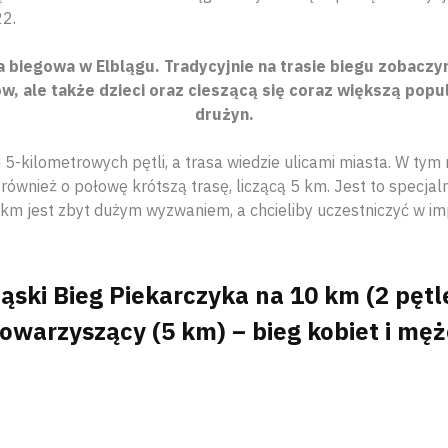
22.
 biegowa w Elblągu. Tradycyjnie na trasie biegu zobaczy
, ale także dzieci oraz cieszącą się coraz większą popul
drużyn.
 5-kilometrowych pętli, a trasa wiedzie ulicami miasta. W tym
ównież o połowę krótszą trasę, liczącą 5 km. Jest to specjal
 km jest zbyt dużym wyzwaniem, a chcieliby uczestniczyć w im
ląski Bieg Piekarczyka na 10 km (2 pętl
Towarzyszący (5 km) – bieg kobiet i męż