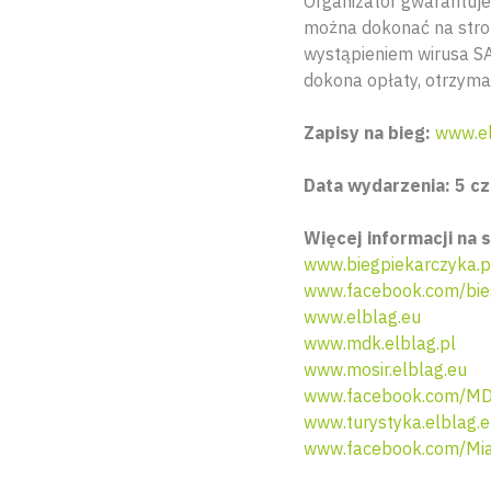
Organizator gwarantuje
można dokonać na stron
wystąpieniem wirusa SA
dokona opłaty, otrzyma
Zapisy na bieg:
www.el
Data wydarzenia: 5 cz
Więcej informacji na s
www.biegpiekarczyka.p
www.facebook.com/bie
www.elblag.eu
www.mdk.elblag.pl
www.mosir.elblag.eu
www.facebook.com/MD
www.turystyka.elblag.
www.facebook.com/Mia