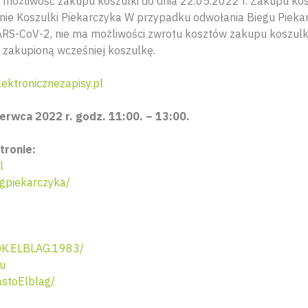
 możliwość zakupu koszulki do dnia 22.05.2022 r. Zakupu kos
ie Koszulki Piekarczyka W przypadku odwołania Biegu Piekar
RS-CoV-2, nie ma możliwości zwrotu kosztów zakupu koszulki 
 zakupioną wcześniej koszulkę.
ektronicznezapisy.pl
erwca 2022 r. godz. 11:00. – 13:00.
tronie:
l
gpiekarczyka/
K.ELBLAG.1983/
eu
stoElblag/