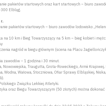
anie pakietów startowych oraz kart startowych – biuro zawo
-300 Elbląg.
r.
anie pakietów startowych – biuro zawodów lodowisko „Helena
ka na 10 km i Bieg Towarzyszący na 5 km – bieg kobiet i męż
sy
zenia nagród w biegu głównym (scena na Placu Jagiellończyk
nia zawodów – 1 godzina i 30 minut.
a, Nowowiejska, Traugutta, Grota-Roweckiego, Armii Krajowej,
ha, Wodna, Wałowa, Stoczniowa, Ofiar Sprawy Elbląskiej, Niska
i).
olskiego Związku Lekkiej Atletyki.
zyka oraz Biegu Towarzyszącym (50 złotych) można dokonać d