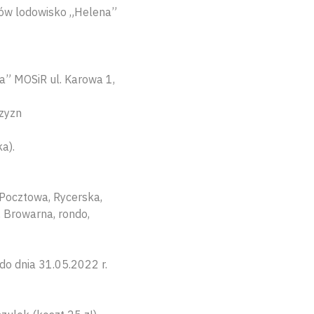
dów lodowisko „Helena”
” MOSiR ul. Karowa 1,
czyzn
a).
 Pocztowa, Rycerska,
, Browarna, rondo,
o dnia 31.05.2022 r.