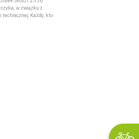
zulek (koszt 25 zł)
czyka, w związku z
technicznej. Każdy, kto