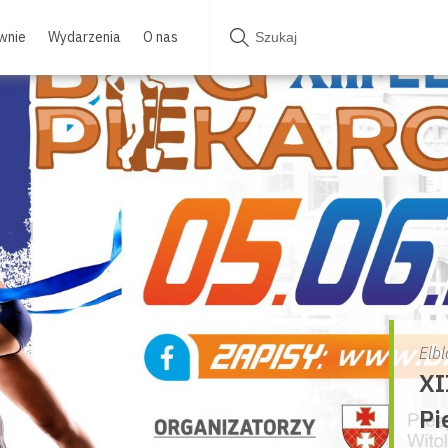
wnie
Wydarzenia
O nas
Elbl
XI
Pi