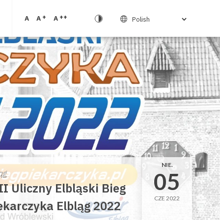
+
++
A
A
A
NIE.
05
ąg
II Uliczny Elbląski Bieg
CZE 2022
ekarczyka Elbląg 2022