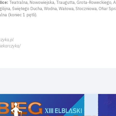
lice:
Teatralna, Nowowiejska, Traugutta, Grota-Roweckiego, Ar
ilijna, Świętego Ducha, Wodna, Wałowa, Stoczniowa, Ofiar Spra
lna (koniec 1 pętli).
zyka.pl
iekarczyka/