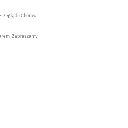
Przeglądu Chórów i
arem. Zapraszamy