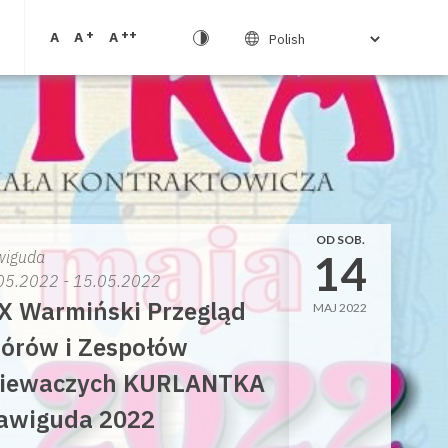
+
++
A
A
A
OD SOB.
14
wiguda
05.2022 - 15.05.2022
X Warmiński Przegląd
MAJ 2022
órów i Zespołów
iewaczych KURLANTKA
awiguda 2022