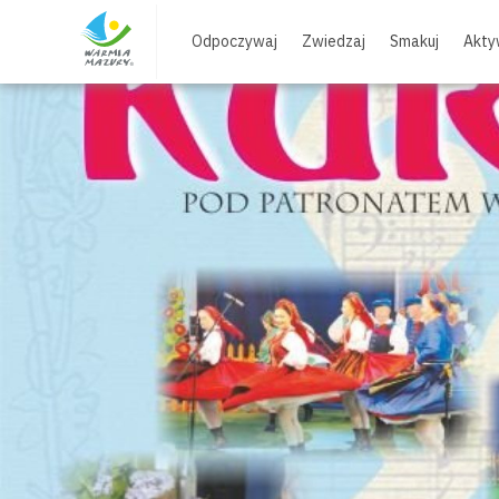
Skip
to
Odpoczywaj
Zwiedzaj
Smakuj
Akty
content