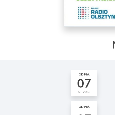
OD PIĄ.
07
SIE 2026
OD PIĄ.