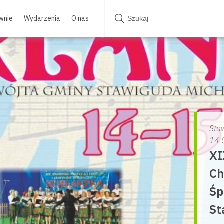
wnie
Wydarzenia
O nas
Sta
14.
XI
Ch
Śp
St