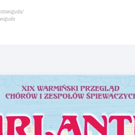
kstawiguda/
awiguda