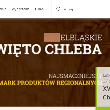
wnie
Wydarzenia
O nas
Elbl
27.
XV
Ch