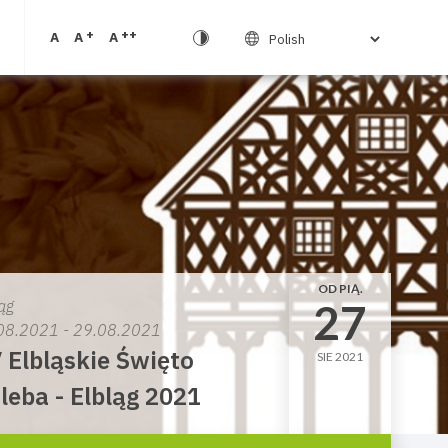
+
++
A
A
A
OD PIĄ.
27
ąg
08.2021 - 29.08.2021
 Elbląskie Święto
SIE 2021
leba - Elbląg 2021