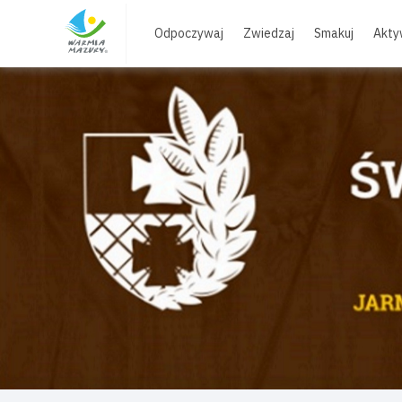
Skip
to
Odpoczywaj
Zwiedzaj
Smakuj
Akty
content