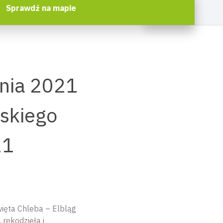
Sprawdź na mapie
nia 2021
ąskiego
21
więta Chleba – Elbląg
rękodzieła i