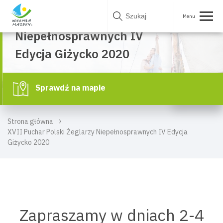
XVII Puchar Polski
Skip
Żeglarzy
to
content
Niepełnosprawnych IV
Edycja Giżycko 2020
Sprawdź na mapie
Strona główna
XVII Puchar Polski Żeglarzy Niepełnosprawnych IV Edycja
Giżycko 2020
Zapraszamy w dniach 2-4