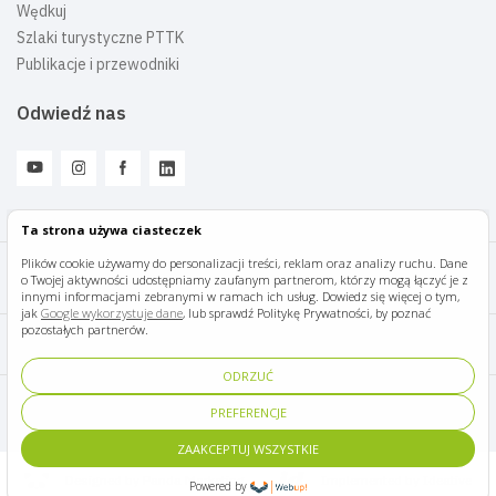
Wędkuj
Szlaki turystyczne PTTK
Publikacje i przewodniki
Odwiedź nas
Ta strona używa ciasteczek
Plików cookie używamy do personalizacji treści, reklam oraz analizy ruchu. Dane
o Twojej aktywności udostępniamy zaufanym partnerom, którzy mogą łączyć je z
Mazury Travel © 2026
innymi informacjami zebranymi w ramach ich usług. Dowiedz się więcej o tym,
jak
Google wykorzystuje dane
, lub sprawdź Politykę Prywatności, by poznać
pozostałych partnerów.
Polityka prywatności
ODRZUĆ
Pomoc i kontakt
PREFERENCJE
ZAAKCEPTUJ WSZYSTKIE
Designed by Panda Marketing
Implemented by Ideative
Powered by