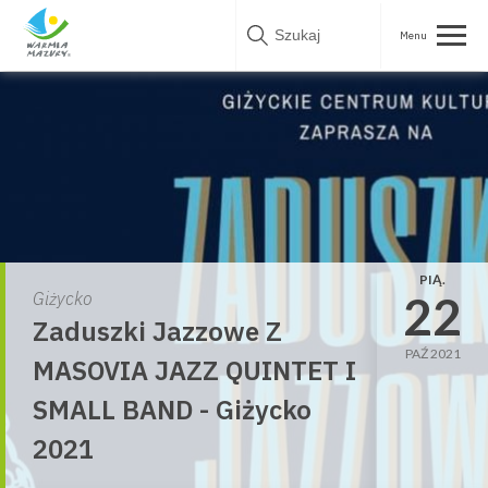
Skip
to
content
PIĄ.
22
Giżycko
Zaduszki Jazzowe Z
PAŹ 2021
MASOVIA JAZZ QUINTET I
SMALL BAND - Giżycko
2021