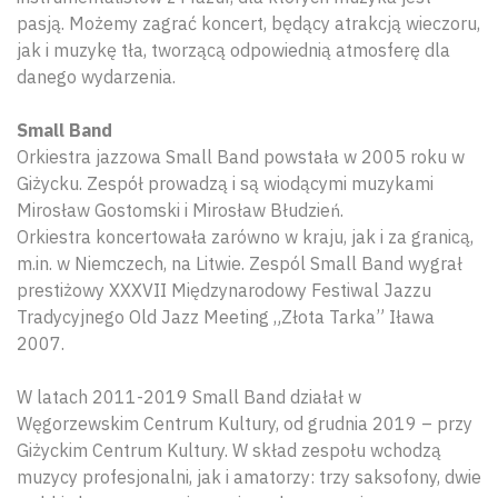
pasją. Możemy zagrać koncert, będący atrakcją wieczoru,
jak i muzykę tła, tworzącą odpowiednią atmosferę dla
danego wydarzenia.
Small Band
Orkiestra jazzowa Small Band powstała w 2005 roku w
Giżycku. Zespół prowadzą i są wiodącymi muzykami
Mirosław Gostomski i Mirosław Błudzień.
Orkiestra koncertowała zarówno w kraju, jak i za granicą,
m.in. w Niemczech, na Litwie. Zespól Small Band wygrał
prestiżowy XXXVII Międzynarodowy Festiwal Jazzu
Tradycyjnego Old Jazz Meeting „Złota Tarka” Iława
2007.
W latach 2011-2019 Small Band działał w
Węgorzewskim Centrum Kultury, od grudnia 2019 – przy
Giżyckim Centrum Kultury. W skład zespołu wchodzą
muzycy profesjonalni, jak i amatorzy: trzy saksofony, dwie