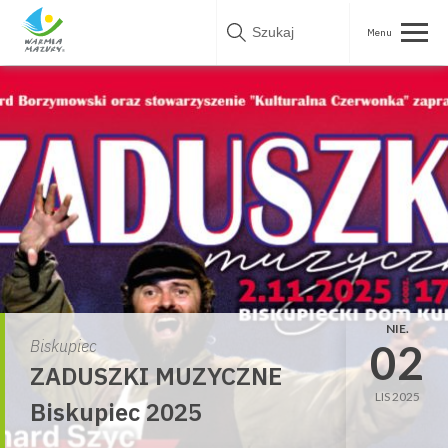
Skip
to
content
NIE.
02
Biskupiec
ZADUSZKI MUZYCZNE
LIS 2025
Biskupiec 2025