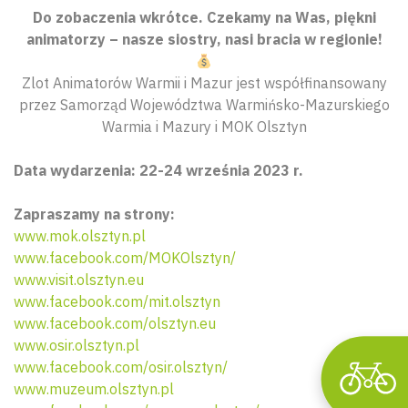
Do zobaczenia wkrótce. Czekamy na Was, piękni
animatorzy – nasze siostry, nasi bracia w regionie!
Zlot Animatorów Warmii i Mazur jest współfinansowany
przez Samorząd Województwa Warmińsko-Mazurskiego
Warmia i Mazury i MOK Olsztyn
Data wydarzenia: 22-24 września 2023 r.
Wyszu
Zapraszamy na strony:
www.mok.olsztyn.pl
www.facebook.com/MOKOlsztyn/
www.visit.olsztyn.eu
www.facebook.com/mit.olsztyn
www.facebook.com/olsztyn.eu
www.osir.olsztyn.pl
www.facebook.com/osir.olsztyn/
www.muzeum.olsztyn.pl