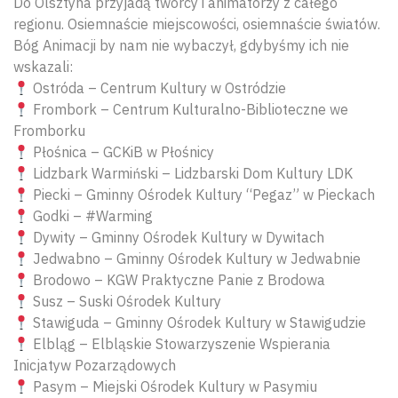
Do Olsztyna przyjadą twórcy i animatorzy z całego
regionu. Osiemnaście miejscowości, osiemnaście światów.
Bóg Animacji by nam nie wybaczył, gdybyśmy ich nie
wskazali:
Ostróda – Centrum Kultury w Ostródzie
Frombork – Centrum Kulturalno-Biblioteczne we
Fromborku
Płośnica – GCKiB w Płośnicy
Lidzbark Warmiński – Lidzbarski Dom Kultury LDK
Piecki – Gminny Ośrodek Kultury “Pegaz” w Pieckach
Godki – #Warming
Dywity – Gminny Ośrodek Kultury w Dywitach
Jedwabno – Gminny Ośrodek Kultury w Jedwabnie
Brodowo – KGW Praktyczne Panie z Brodowa
Susz – Suski Ośrodek Kultury
Stawiguda – Gminny Ośrodek Kultury w Stawigudzie
Elbląg – Elbląskie Stowarzyszenie Wspierania
Inicjatyw Pozarządowych
Pasym – Miejski Ośrodek Kultury w Pasymiu