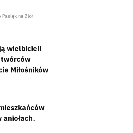
 Pasłęk na Zlot
ą wielbicieli
i twórców
cie Miłośników
 mieszkańców
 aniołach.