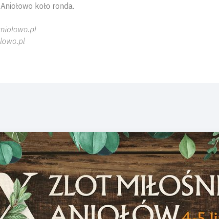
Aniołowo koło ronda.
niolowo.pl
lowo.pl