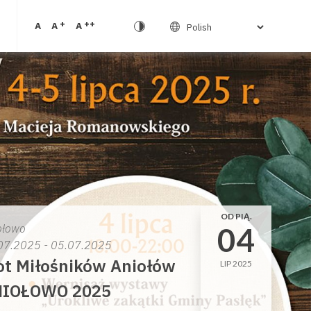
+
++
A
A
A
OD PIĄ.
04
ołowo
07.2025 - 05.07.2025
ot Miłośników Aniołów
LIP 2025
NIOŁOWO 2025