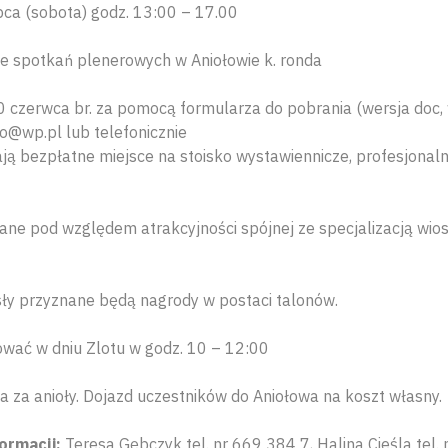
ipca (sobota) godz. 13:00 – 17.00
ce spotkań plenerowych w Aniołowie k. ronda
0 czerwca br. za pomocą formularza do pobrania (wersja doc, w
o@wp.pl lub telefonicznie
ą bezpłatne miejsce na stoisko wystawiennicze, profesjonalne
ne pod względem atrakcyjności spójnej ze specjalizacją wiosk
ły przyznane będą nagrody w postaci talonów.
ować w dniu Zlotu w godz. 10 – 12:00
a za anioły. Dojazd uczestników do Aniołowa na koszt własny.
ormacji:
Teresa Gębczyk tel. nr 669 384 7, Halina Cieśla tel