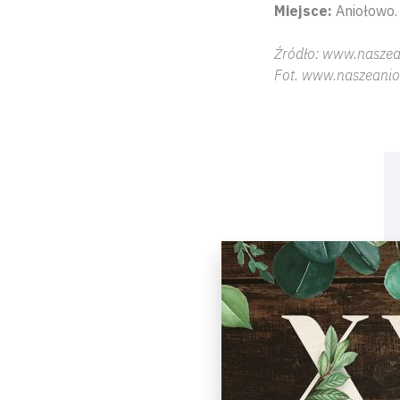
Miejsce:
Aniołowo. 
Źródło: www.naszea
Fot. www.naszeanio