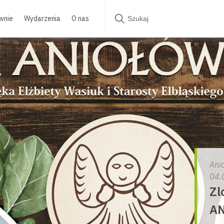
wnie
Wydarzenia
O nas
Ani
04.
Zl
A