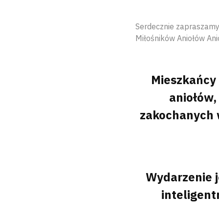
Serdecznie zapraszamy 
Miłośników Aniołów An
Mieszkańcy a
aniołów,
zakochanych w
Wydarzenie 
inteligen