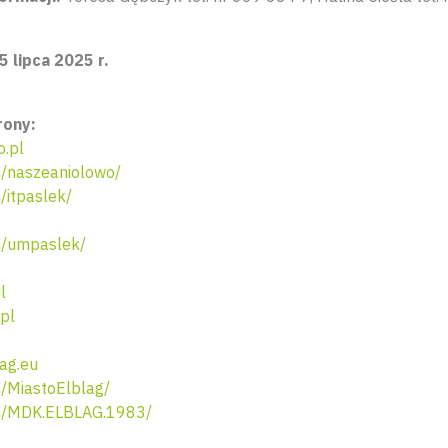
 lipca 2025 r.
rony:
.pl
/naszeaniolowo/
itpaslek/
/umpaslek/
l
pl
ag.eu
/MiastoElblag/
m/MDK.ELBLAG.1983/