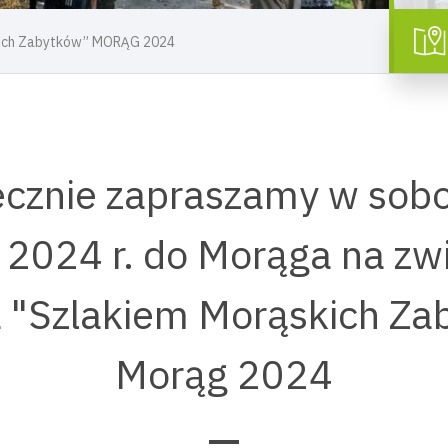
kich Zabytków” MORĄG 2024
cznie zapraszamy w sob
a 2024 r. do Morąga na zw
 "Szlakiem Morąskich Za
Morąg 2024