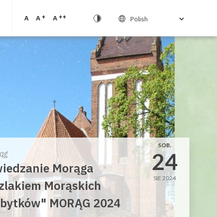
+
++
A
A
A
SOB.
24
ąg
iedzanie Morąga
SIE 2024
zlakiem Morąskich
bytków" MORĄG 2024