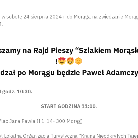
 w sobotę 24 sierpnia 2024 r. do Morąga na zwiedzanie Morą
4.
szamy na Rajd Pieszy “Szlakiem Morąs
!
dzał po Morągu będzie Paweł Adamczy
d godz. 10:30.
START GODZINA 11:00.
Plac Jana Pawła II 1, 14- 300 Morąg).
st Lokalna Organizacja Turystyczna “Kraina Nieodkrytych Taje