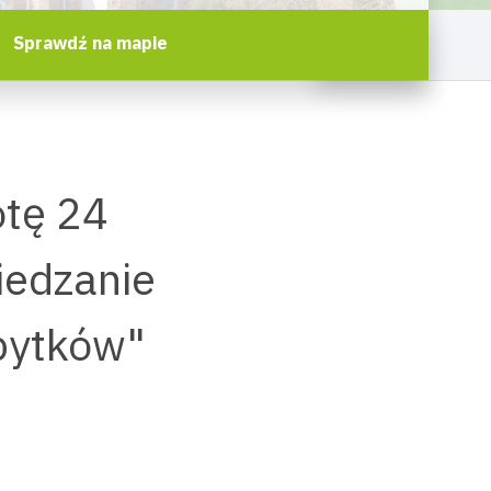
Sprawdź na mapie
otę 24
iedzanie
bytków"