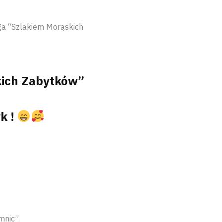
ga “Szlakiem Morąskich
kich Zabytków”
k !
mnic”.