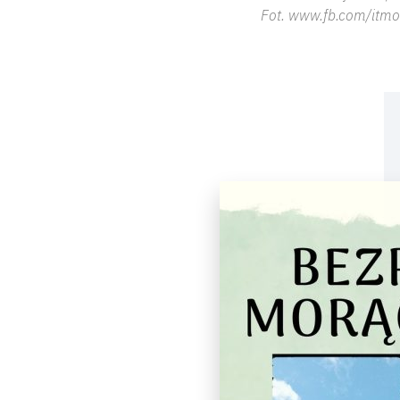
Fot. www.fb.com/itmo