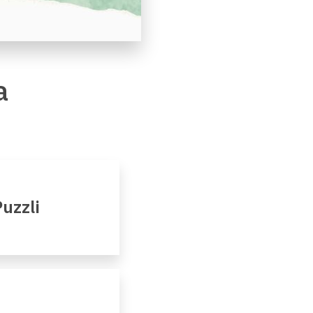
a
uzzli