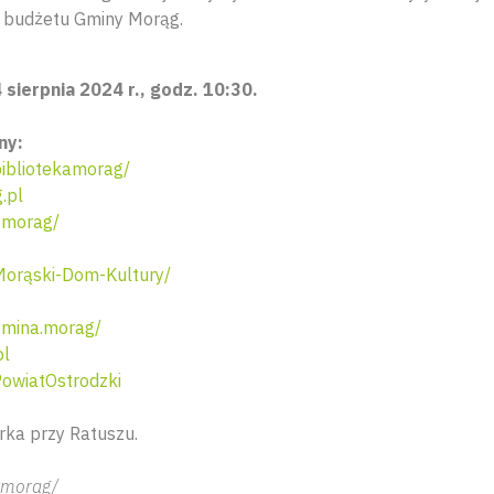
z budżetu Gminy Morąg.
sierpnia 2024 r., godz. 10:30.
ny:
ibliotekamorag/
.pl
tmorag/
orąski-Dom-Kultury/
mina.morag/
pl
owiatOstrodzki
rka przy Ratuszu.
tmorag/