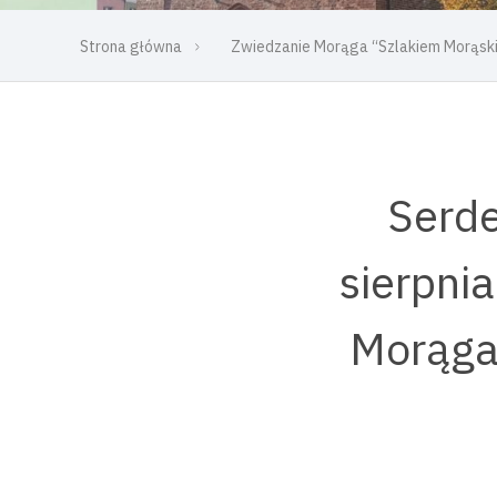
Strona główna
Zwiedzanie Morąga “Szlakiem Morąs
Serde
sierpni
Morąga