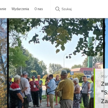
wnie
Wydarzenia
O nas
Mor
Zw
"S
Za