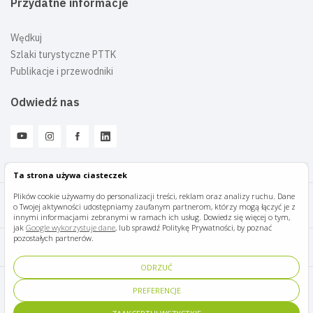
Przydatne informacje
Wędkuj
Szlaki turystyczne PTTK
Publikacje i przewodniki
Odwiedź nas
Ta strona używa ciasteczek
Plików cookie używamy do personalizacji treści, reklam oraz analizy ruchu. Dane
o Twojej aktywności udostępniamy zaufanym partnerom, którzy mogą łączyć je z
Mazury Travel © 2026
innymi informacjami zebranymi w ramach ich usług. Dowiedz się więcej o tym,
jak
Google wykorzystuje dane
, lub sprawdź Politykę Prywatności, by poznać
pozostałych partnerów.
Polityka prywatności
ODRZUĆ
Pomoc i kontakt
PREFERENCJE