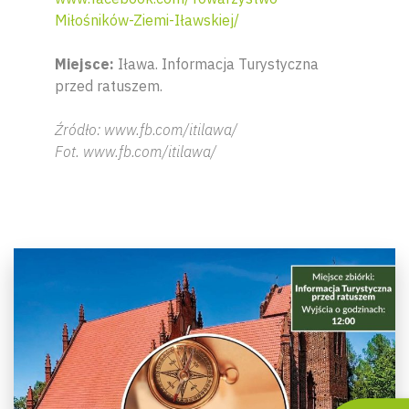
Miłośników-Ziemi-Iławskiej/
Miejsce:
Iława. Informacja Turystyczna
przed ratuszem.
Źródło: www.fb.com/itilawa/
Fot. www.fb.com/itilawa/
Wyszu