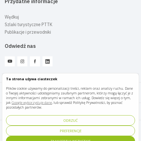
Przydatne informacje
Wędkuj
Szlaki turystyczne PTTK
Publikacje i przewodniki
Odwiedź nas
Ta strona używa ciasteczek
Plików cookie używamy do personalizacji treści, reklam oraz analizy ruchu. Dane
o Twojej aktywności udostępniamy zaufanym partnerom, którzy mogą łączyć je z
Mazury Travel © 2026
innymi informacjami zebranymi w ramach ich usług. Dowiedz się więcej o tym,
jak
Google wykorzystuje dane
, lub sprawdź Politykę Prywatności, by poznać
pozostałych partnerów.
Polityka prywatności
ODRZUĆ
Pomoc i kontakt
PREFERENCJE