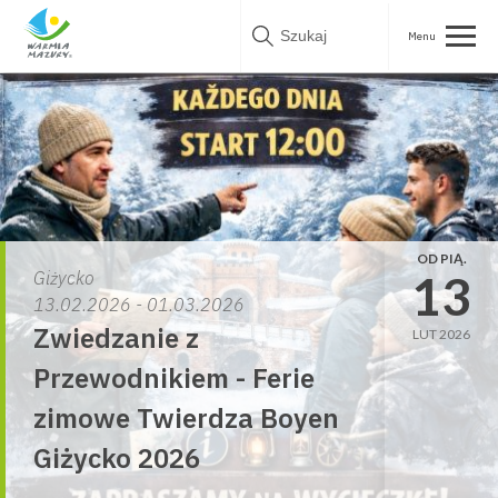
Skip
to
content
OD PIĄ.
13
Giżycko
13.02.2026 - 01.03.2026
Zwiedzanie z
LUT 2026
Przewodnikiem - Ferie
zimowe Twierdza Boyen
Giżycko 2026