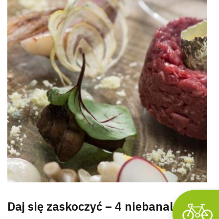
Wyszu
Daj się zaskoczyć – 4 niebanalne