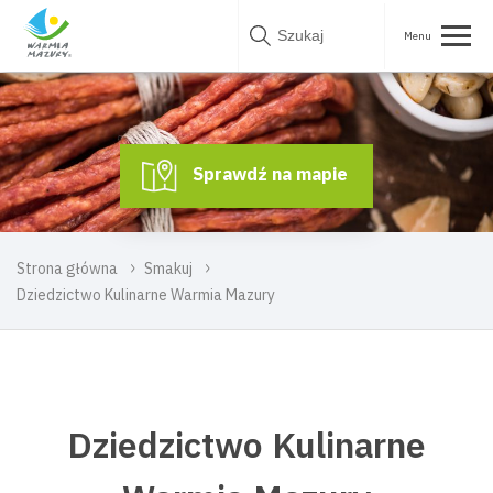
Skip
to
content
Sprawdź na mapie
Strona główna
Smakuj
Dziedzictwo Kulinarne Warmia Mazury
Dziedzictwo Kulinarne