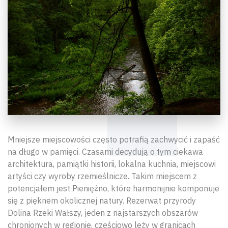
Mniejsze miejscowości często potrafią zachwycić i zapaść
na długo w pamięci. Czasami decydują o tym ciekawa
architektura, pamiątki historii, lokalna kuchnia, miejscowi
artyści czy wyroby rzemieślnicze. Takim miejscem z
potencjałem jest Pieniężno, które harmonijnie komponuje
się z pięknem okolicznej natury. Rezerwat przyrody
Dolina Rzeki Wałszy, jeden z najstarszych obszarów
chronionych w regionie, częściowo leży w granicach