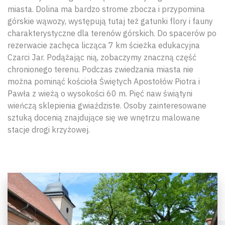
miasta. Dolina ma bardzo strome zbocza i przypomina
górskie wąwozy, występują tutaj też gatunki flory i fauny
charakterystyczne dla terenów górskich. Do spacerów po
rezerwacie zachęca licząca 7 km ścieżka edukacyjna
Czarci Jar. Podążając nią, zobaczymy znaczną część
chronionego terenu. Podczas zwiedzania miasta nie
można pominąć kościoła Świętych Apostołów Piotra i
Pawła z wieżą o wysokości 60 m. Pięć naw świątyni
wieńczą sklepienia gwiaździste. Osoby zainteresowane
sztuką docenią znajdujące się we wnętrzu malowane
stacje drogi krzyżowej.
Wyszu