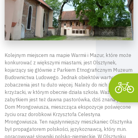
Kolejnym miejscem na mapie Warmii i Mazur, które może
konkurować z większymi miastami, jest Olsztynek,
kojarzący się głównie z Parkiem Etnograficznym Muzeum
Budownictwa Ludowego. Jednak obiektów wartych
zobaczenia jest tu dużo więcej. Należy do nich zamek
krzyżacki, w którym obecnie działa szkoła. Ważnym
zabytkiem jest też dawna pastorówka, dziś znana jako
Dom Mrongowiusza, mieszcząca ekspozycje poświęcone
życiu oraz dorobkowi Krzysztofa Celestyna
Mrongowiusza. Ten najsłynniejszy mieszkaniec Olsztynka
był propagatorem polskości, językoznawcą, który m.in.
opracowywał słowniki polsko-niemieckie. W Olsztynku