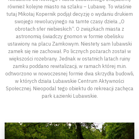
również kolejne miasto na szlaku – Lubawę. To właśnie
tutaj Mikołaj Kopernik podjął decyzję o wydaniu drukiem
swojego rewolucyjnego na tamte czasy dzieła „O
obrotach sfer niebieskich”. O związkach miasta z
astronomią świadczy gnomon w formie obelisku
ustawiony na placu Zamkowym. Niestety sam lubawski
zamek się nie zachował. Po licznych pożarach został w
większości rozebrany. Jednak w ostatnich latach ruiny
zamku poddano rewitalizacji, w ramach której m.in.
odtworzono w nowoczesnej formie dwa skrzydła budowli,
w których działa Lubawskie Centrum Aktywności
Społecznej. Nieopodal tego obiektu do rekreacji zachęca
park Łazienki Lubawskie.