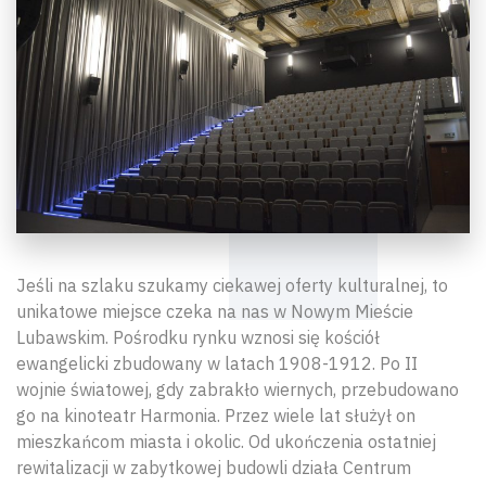
Jeśli na szlaku szukamy ciekawej oferty kulturalnej, to
unikatowe miejsce czeka na nas w Nowym Mieście
Lubawskim. Pośrodku rynku wznosi się kościół
ewangelicki zbudowany w latach 1908-1912. Po II
wojnie światowej, gdy zabrakło wiernych, przebudowano
go na kinoteatr Harmonia. Przez wiele lat służył on
mieszkańcom miasta i okolic. Od ukończenia ostatniej
rewitalizacji w zabytkowej budowli działa Centrum