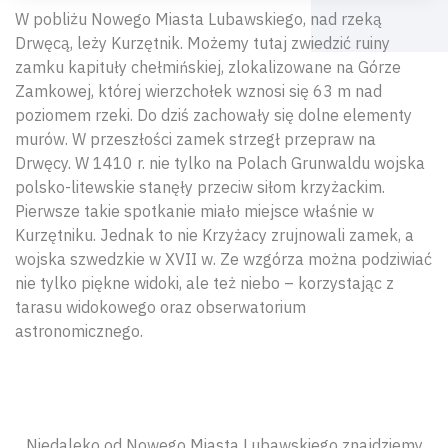
W pobliżu Nowego Miasta Lubawskiego, nad rzeką
Drwęcą, leży Kurzętnik. Możemy tutaj zwiedzić ruiny
zamku kapituły chełmińskiej, zlokalizowane na Górze
Zamkowej, której wierzchołek wznosi się 63 m nad
poziomem rzeki. Do dziś zachowały się dolne elementy
murów. W przeszłości zamek strzegł przepraw na
Drwęcy. W 1410 r. nie tylko na Polach Grunwaldu wojska
polsko-litewskie stanęły przeciw siłom krzyżackim.
Pierwsze takie spotkanie miało miejsce właśnie w
Kurzętniku. Jednak to nie Krzyżacy zrujnowali zamek, a
wojska szwedzkie w XVII w. Ze wzgórza można podziwiać
nie tylko piękne widoki, ale też niebo – korzystając z
tarasu widokowego oraz obserwatorium
astronomicznego.
Niedaleko od Nowego Miasta Lubawskiego znajdziemy