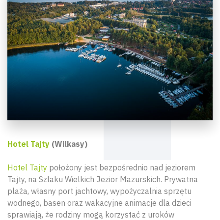
Hotel Tajty
(Wilkasy)
Hotel Tajty
położony jest bezpośrednio nad jeziorem
Tajty, na Szlaku Wielkich Jezior Mazurskich. Prywatna
plaża, własny port jachtowy, wypożyczalnia sprzętu
wodnego, basen oraz wakacyjne animacje dla dzieci
sprawiają, że rodziny mogą korzystać z uroków