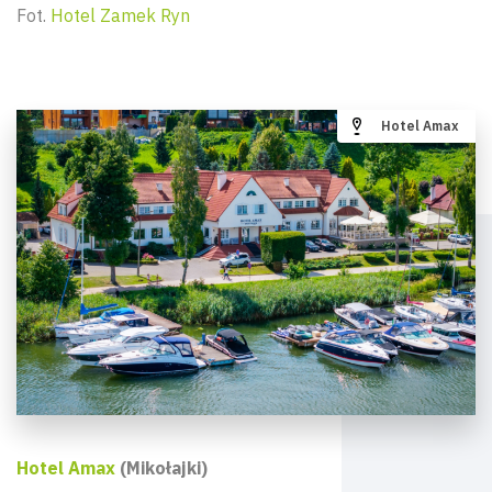
Fot.
Hotel Zamek Ryn
Hotel Amax
Hotel Amax
(Mikołajki)
Wyszu