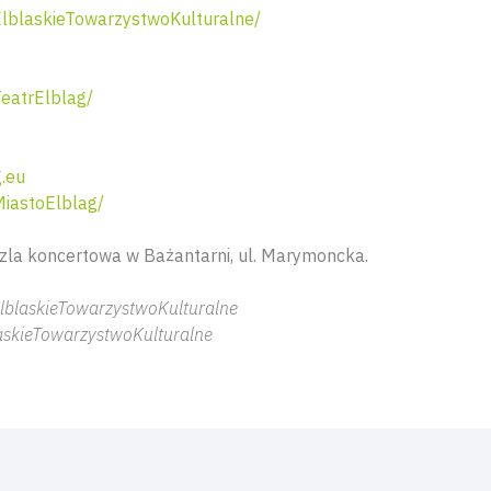
blaskieTowarzystwoKulturalne/
eatrElblag/
.eu
iastoElblag/
zla koncertowa w Bażantarni, ul. Marymoncka.
lblaskieTowarzystwoKulturalne
askieTowarzystwoKulturalne