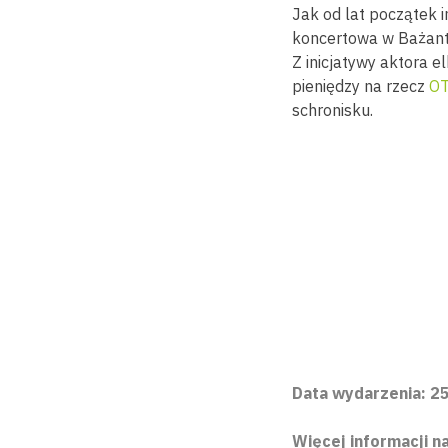
Jak od lat początek
koncertowa w Bażant
Z inicjatywy aktora e
pieniędzy na rzecz
OT
schronisku.
Data wydarzenia: 25
Więcej informacji na