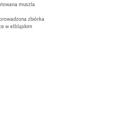
ontowana muszla
prowadzona zbiórka
ce w elbląskim