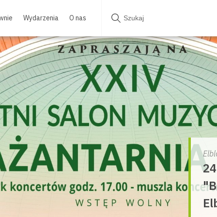
wnie
Wydarzenia
O nas
Elbl
24
"B
El