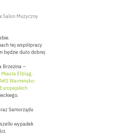
ni Salon Muzyczny
ebie.
mach tej współpracy
m będzie dużo dobrej
 Brzezina –
 Miasta Elbląg
.
AiKS
Warmińsko-
Europejskich
eckiego.
 oraz Samorządu
wszelki wypadek
ci.