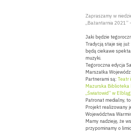
Zapraszamy w niedzie
„Bażantarnia 2021” –
Jaki będzie tegoroczn
Tradycją staje się j
będą ciekawe spektak
muzyki.
Tegoroczna edycja S
Marszałka Wojewódz
Partnerami są:
Teatr
Mazurska Biblioteka 
„Światowid” w Elblą
Patronat medialny, t
Projekt realizowany 
Województwa Warmiń
Mamy nadzieję, że ws
przypominamy o limic