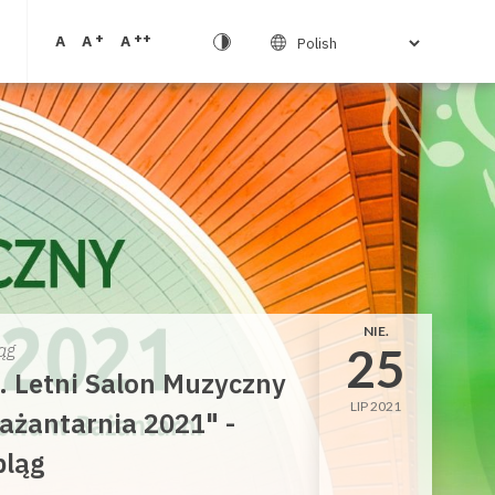
+
++
A
A
A
NIE.
25
ąg
. Letni Salon Muzyczny
LIP 2021
ażantarnia 2021" -
bląg