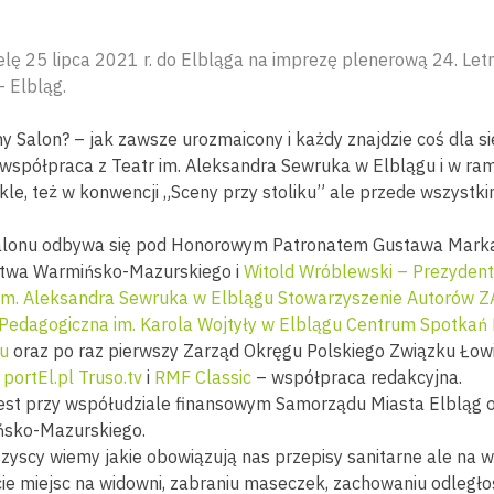
lę 25 lipca 2021 r. do Elbląga na imprezę plenerową 24. Let
 Elbląg.
y Salon? – jak zawsze urozmaicony i każdy znajdzie coś dla si
uż współpraca z Teatr im. Aleksandra Sewruka w Elblągu i w ra
le, też w konwencji „Sceny przy stoliku” ale przede wszystki
alonu odbywa się pod Honorowym Patronatem Gustawa Marka
twa Warmińsko-Mazurskiego i
Witold Wróblewski – Prezydent
 im. Aleksandra Sewruka w Elblągu
Stowarzyszenie Autorów Z
Pedagogiczna im. Karola Wojtyły w Elblągu
Centrum Spotkań 
gu
oraz po raz pierwszy Zarząd Okręgu Polskiego Związku Łowi
o
portEl.pl
Truso.tv
i
RMF Classic
– współpraca redakcyjna.
jest przy współudziale finansowym Samorządu Miasta Elbląg
sko-Mazurskiego.
zyscy wiemy jakie obowiązują nas przepisy sanitarne ale na 
ie miejsc na widowni, zabraniu maseczek, zachowaniu odległoś