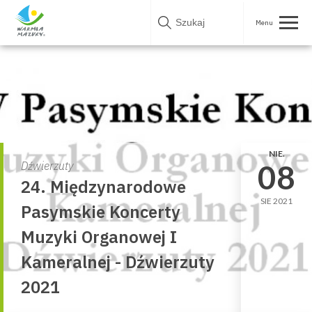
Skip
to
content
NIE.
08
Dźwierzuty
24. Międzynarodowe
SIE 2021
Pasymskie Koncerty
Muzyki Organowej I
Kameralnej - Dźwierzuty
2021