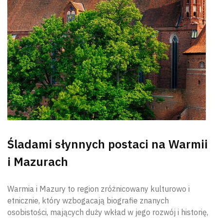
Śladami słynnych postaci na Warmii
i Mazurach
Warmia i Mazury to region zróżnicowany kulturowo i
etnicznie, który wzbogacają biografie znanych
osobistości, mających duży wkład w jego rozwój i historię,