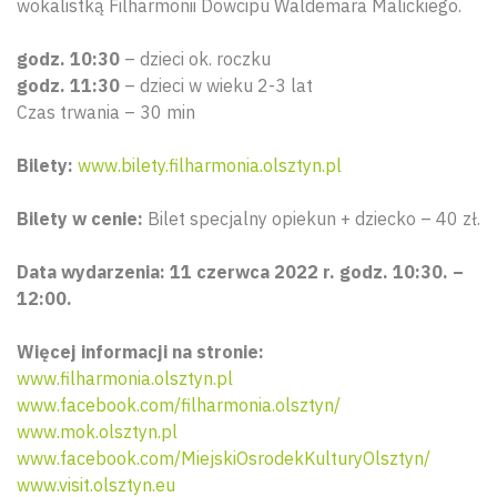
wokalistką Filharmonii Dowcipu Waldemara Malickiego.
godz. 10:30
– dzieci ok. roczku
godz. 11:30
– dzieci w wieku 2-3 lat
Czas trwania – 30 min
Bilety:
www.bilety.filharmonia.olsztyn.pl
Bilety w cenie:
Bilet specjalny opiekun + dziecko – 40 zł.
Data wydarzenia: 11 czerwca 2022 r. godz. 10:30. –
12:00.
Więcej informacji na stronie:
www.filharmonia.olsztyn.pl
www.facebook.com/filharmonia.olsztyn/
www.mok.olsztyn.pl
Wyszu
www.facebook.com/MiejskiOsrodekKulturyOlsztyn/
www.visit.olsztyn.eu