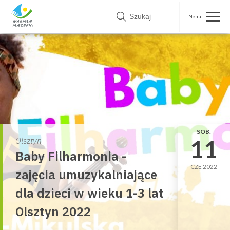
Skip
to
content
SOB.
11
Olsztyn
Baby Filharmonia -
CZE 2022
zajęcia umuzykalniające
dla dzieci w wieku 1-3 lat
Olsztyn 2022