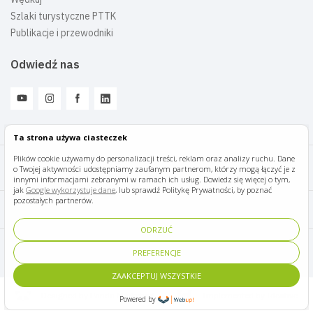
Szlaki turystyczne PTTK
Publikacje i przewodniki
Odwiedź nas
Ta strona używa ciasteczek
Plików cookie używamy do personalizacji treści, reklam oraz analizy ruchu. Dane
o Twojej aktywności udostępniamy zaufanym partnerom, którzy mogą łączyć je z
Mazury Travel © 2026
innymi informacjami zebranymi w ramach ich usług. Dowiedz się więcej o tym,
jak
Google wykorzystuje dane
, lub sprawdź Politykę Prywatności, by poznać
pozostałych partnerów.
Polityka prywatności
ODRZUĆ
Pomoc i kontakt
PREFERENCJE
ZAAKCEPTUJ WSZYSTKIE
Designed by Panda Marketing
Implemented by Ideative
Powered by