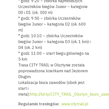
*
godz. 9:20 – zbiórka najmłodszych
Uczestników biegów Junior – kategorie
D0 i D1 (ok. 300 m)
*
godz. 9:50 – zbiórka Uczestników
biegów Junior – kategoria D2 (ok. 600
m)
*
godz. 10:10 – zbiórka Uczestników
biegów Junior – kategoria D3 (ok. 1 km) i
D4 (ok. 2 km)
*
godz. 11:00 – start biegu głównego na
5 km
Trasa CITY TRAIL w Olsztynie została
poprowadzona ścieżkami nad Jeziorem
Długim.
Lokalizacja biura zawodów (obok jest
start i
meta):
http://bit.ly/CITY_TRAIL_Olsztyn_biuro_za
Regulamin treningów:
www.citytrail.pl