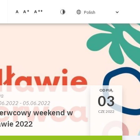
+
++
A
A
A
OD PIĄ.
03
wa
06.2022 - 05.06.2022
erwcowy weekend w
CZE 2022
awie 2022