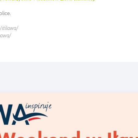
olice.
itilawa/
lawa/