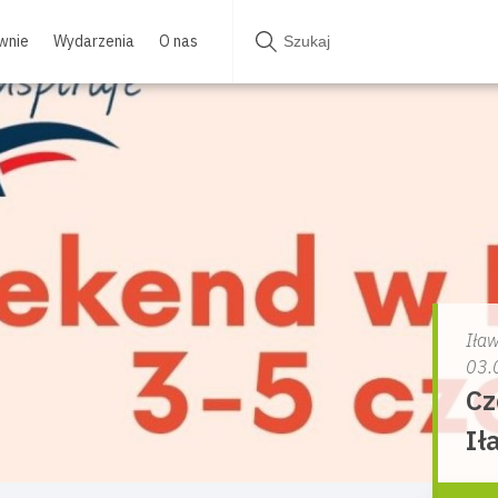
wnie
Wydarzenia
O nas
Iła
03.
Cz
Ił