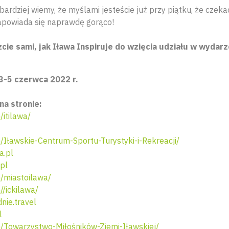
ardziej wiemy, że myślami jesteście już przy piątku, że czeka
powiada się naprawdę gorąco!
cie sami, jak Iława Inspiruje do wzięcia udziału w wydarz
3-5 czerwca 2022 r.
na stronie:
itilawa/
ławskie-Centrum-Sportu-Turystyki-i-Rekreacji/
a.pl
.pl
/miastoilawa/
/ickilawa/
ie.travel
l
Towarzystwo-Miłośników-Ziemi-Iławskiej/