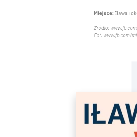
Miejsce:
Iława i ok
Źródło: www.fb.com/
Fot. www.fb.com/iti