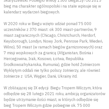
Skaryszewski. Pobiegło wtedy 1500 biegaczy! Od 2015
bieg ma charakter ogólnopolski i na stałe wpisuje się w
kalendarz wydarzeń biegowych.
W 2020 roku w Biegu wzięło udział ponad 75 000
uczestników z 370 miast: ok 300 miast-partnerów, 9
miast zagranicznych (Chicago, Christchurch, Herdorf,
Keysborough, Londyn, Nowy Jork, Penrose Park, Wiedeń,
Wilno), 50 miast (w ramach biegów garnizonowych) oraz
7 misji wojskowych za granicą (Afganistan, Bośnia i
Hercegowina, Irak, Kosowo, Łotwa, Republika
Środkowoafrykańska, Rumunia), gdzie hołd Żołnierzom
Wyklętym oddali nie tylko polscy żołnierzy, ale również
żołnierze z USA, Węgier, Danii, Ukrainy itd.
W zbliżającej się IX edycji Biegu Tropem Wilczym, która
odbędzie się 28 lutego 2021 roku, ambicją organizatorów
będzie utrzymanie ilości miast, w których odbędzie się
bieg Tropem Wilczym gdzie pobiegnie ok. 75 000