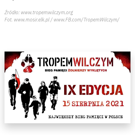
Źródło: www.tropemwilczym.org
Fot. www.mosir.elk.pl / www.FB.com/TropemWilczym/