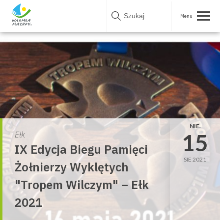
Skip
to
content
NIE.
15
Ełk
IX Edycja Biegu Pamięci
SIE 2021
Żołnierzy Wyklętych
"Tropem Wilczym" – Ełk
2021