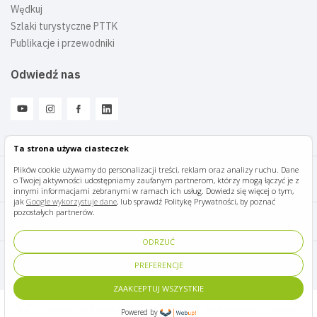
Wędkuj
Szlaki turystyczne PTTK
Publikacje i przewodniki
Odwiedź nas
Ta strona używa ciasteczek
Plików cookie używamy do personalizacji treści, reklam oraz analizy ruchu. Dane
o Twojej aktywności udostępniamy zaufanym partnerom, którzy mogą łączyć je z
Mazury Travel © 2026
innymi informacjami zebranymi w ramach ich usług. Dowiedz się więcej o tym,
jak
Google wykorzystuje dane
, lub sprawdź Politykę Prywatności, by poznać
pozostałych partnerów.
Polityka prywatności
ODRZUĆ
Pomoc i kontakt
PREFERENCJE
ZAAKCEPTUJ WSZYSTKIE
Designed by Panda Marketing
Implemented by Ideative
Powered by