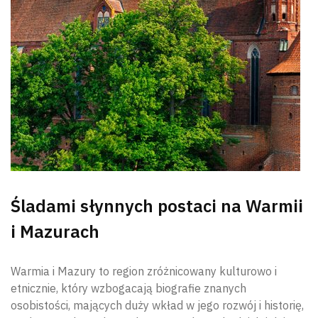
Śladami słynnych postaci na Warmii
i Mazurach
Warmia i Mazury to region zróżnicowany kulturowo i
etnicznie, który wzbogacają biografie znanych
osobistości, mających duży wkład w jego rozwój i historię,