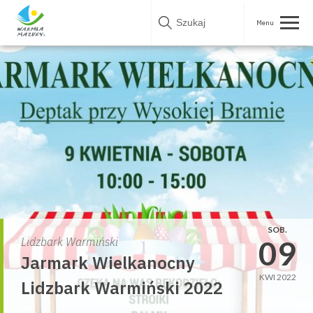
Skip
to
content
SOB.
09
Lidzbark Warmiński
Jarmark Wielkanocny
KWI 2022
Lidzbark Warmiński 2022