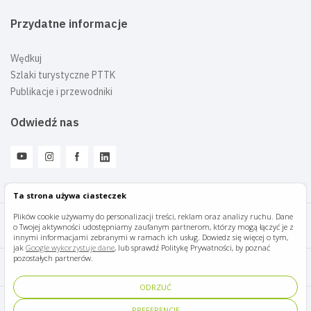
Przydatne informacje
Wędkuj
Szlaki turystyczne PTTK
Publikacje i przewodniki
Odwiedź nas
Ta strona używa ciasteczek
Plików cookie używamy do personalizacji treści, reklam oraz analizy ruchu. Dane
o Twojej aktywności udostępniamy zaufanym partnerom, którzy mogą łączyć je z
Mazury Travel © 2026
innymi informacjami zebranymi w ramach ich usług. Dowiedz się więcej o tym,
jak
Google wykorzystuje dane
, lub sprawdź Politykę Prywatności, by poznać
pozostałych partnerów.
Polityka prywatności
ODRZUĆ
Pomoc i kontakt
PREFERENCJE