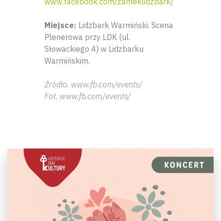
www.facebook.com/zameklidzbark/
Miejsce:
Lidzbark Warmiński. Scena
Plenerowa przy LDK (ul.
Słowackiego 4) w Lidzbarku
Warmińskim.
Źródło. www.fb.com/events/
Fot. www.fb.com/events/
Wyszu