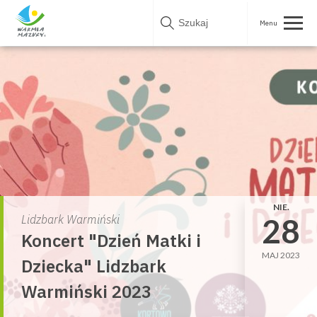
Skip
to
content
NIE.
28
Lidzbark Warmiński
Koncert "Dzień Matki i
MAJ 2023
Dziecka" Lidzbark
Warmiński 2023