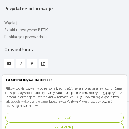
Przydatne informacje
Wędkuj
Szlaki turystyczne PTTK
Publikacje i przewodniki
Odwiedź nas
Ta strona używa ciasteczek
Plików cookie używamy do personalizacji treści, reklam oraz analizy ruchu. Dane
o Twojej aktywności udostępniamy zaufanym partnerom, którzy mogą łączyć je z
Mazury Travel © 2026
innymi informacjami zebranymi w ramach ich usług. Dowiedz się więcej o tym,
jak
Google wykorzystuje dane
, lub sprawdź Politykę Prywatności, by poznać
pozostałych partnerów.
Polityka prywatności
ODRZUĆ
Pomoc i kontakt
PREFERENCJE