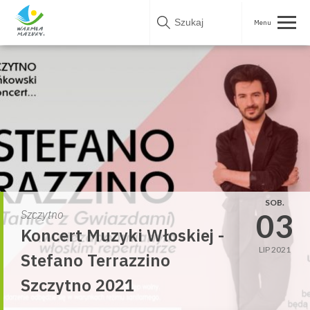
Skip
to
content
SOB.
03
Szczytno
Koncert Muzyki Włoskiej -
LIP 2021
Stefano Terrazzino
Szczytno 2021