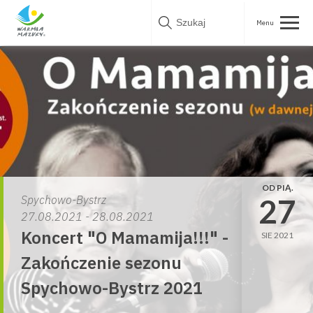
Skip
to
content
OD PIĄ.
27
Spychowo-Bystrz
27.08.2021 - 28.08.2021
Koncert "O Mamamija!!!" -
SIE 2021
Zakończenie sezonu
Spychowo-Bystrz 2021